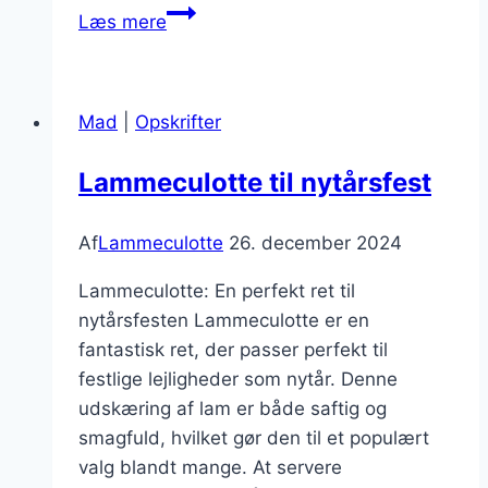
Lammeculotte
Læs mere
retter
til
festlige
Mad
|
Opskrifter
anledninger
Lammeculotte til nytårsfest
Af
Lammeculotte
26. december 2024
Lammeculotte: En perfekt ret til
nytårsfesten Lammeculotte er en
fantastisk ret, der passer perfekt til
festlige lejligheder som nytår. Denne
udskæring af lam er både saftig og
smagfuld, hvilket gør den til et populært
valg blandt mange. At servere