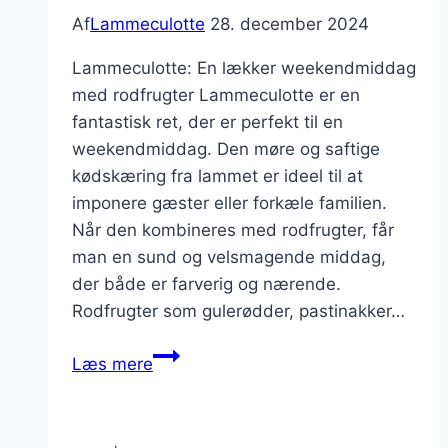
Af
Lammeculotte
28. december 2024
Lammeculotte: En lækker weekendmiddag
med rodfrugter Lammeculotte er en
fantastisk ret, der er perfekt til en
weekendmiddag. Den møre og saftige
kødskæring fra lammet er ideel til at
imponere gæster eller forkæle familien.
Når den kombineres med rodfrugter, får
man en sund og velsmagende middag,
der både er farverig og nærende.
Rodfrugter som gulerødder, pastinakker…
Lammeculotte
Læs mere
og
rodfrugter
til