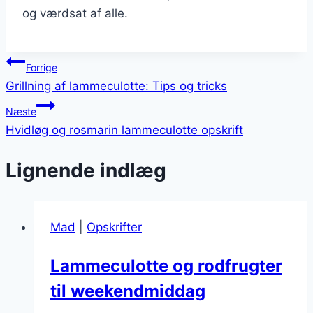
og værdsat af alle.
Indlægsnavigation
Forrige
Grillning af lammeculotte: Tips og tricks
Næste
Hvidløg og rosmarin lammeculotte opskrift
Lignende indlæg
Mad
|
Opskrifter
Lammeculotte og rodfrugter
til weekendmiddag