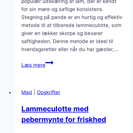
populær udskæring af lam, der er kendt
for sin møre og saftige konsistens.
Stegning på pande er en hurtig og effektiv
metode til at tilberede lammeculotte, som
giver en lækker skorpe og bevarer
saftigheden. Denne metode er ideel til
hverdagsretter eller når du har gæster,…
Lammeculotte
Læs mere
stegning
på
pande
Mad
|
Opskrifter
hurtigt
og
Lammeculotte med
nemt
pebermynte for friskhed