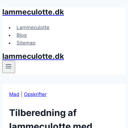
lammeculotte.dk
Fortsæt
til
indhold
Lammeculotte
Blog
Sitemap
lammeculotte.dk
Mad
|
Opskrifter
Tilberedning af
lammeculotte med