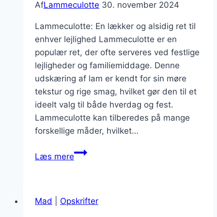
Af
Lammeculotte
30. november 2024
Lammeculotte: En lækker og alsidig ret til
enhver lejlighed Lammeculotte er en
populær ret, der ofte serveres ved festlige
lejligheder og familiemiddage. Denne
udskæring af lam er kendt for sin møre
tekstur og rige smag, hvilket gør den til et
ideelt valg til både hverdag og fest.
Lammeculotte kan tilberedes på mange
forskellige måder, hvilket…
Lammeculotte
Læs mere
med
pebermynte
for
Mad
|
Opskrifter
friskhed