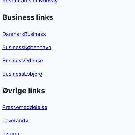
Restaurants in Norway
Business links
DanmarkBusiness
BusinessKøbenhavn
BusinessOdense
BusinessEsbjerg
Øvrige links
Pressemeddelelse
Leverandør
Tømrer