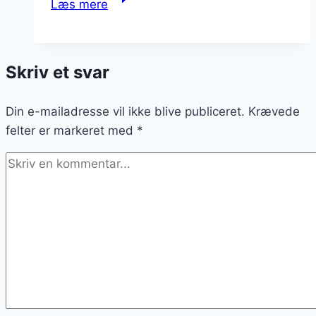
Læs mere
på
grillen
til
Skriv et svar
en
sommerfest
Din e-mailadresse vil ikke blive publiceret.
Krævede
felter er markeret med
*