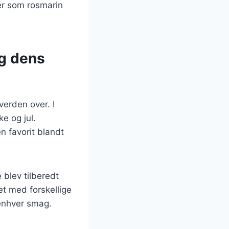
er som rosmarin
og dens
verden over. I
e og jul.
n favorit blandt
 blev tilberedt
et med forskellige
s enhver smag.