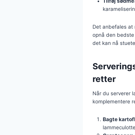
Tilføj sødme
karameliseri
Det anbefales at 
opnå den bedste s
det kan nå stuet
Serverings
retter
Når du serverer la
komplementere re
Bagte kartof
lammeculotte