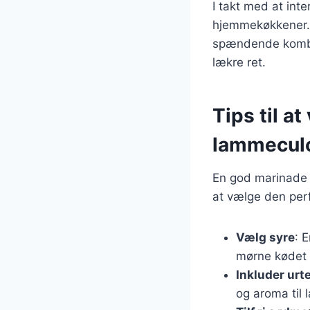
I takt med at int
hjemmekøkkener. 
spændende kombina
lækre ret.
Tips til a
lammecul
En god marinade k
at vælge den per
Vælg syre
: 
mørne kødet o
Inkluder urt
og aroma til