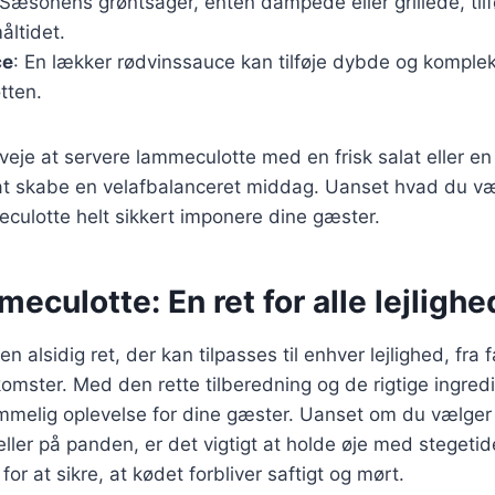
 Sæsonens grøntsager, enten dampede eller grillede, tilf
åltidet.
ce
: En lækker rødvinssauce kan tilføje dybde og komplek
tten.
eje at servere lammeculotte med en frisk salat eller en
at skabe en velafbalanceret middag. Uanset hvad du væl
eculotte helt sikkert imponere dine gæster.
eculotte: En ret for alle lejlighe
 alsidig ret, der kan tilpasses til enhver lejlighed, fra 
mster. Med den rette tilberedning og de rigtige ingred
melig oplevelse for dine gæster. Uanset om du vælger a
 eller på panden, er det vigtigt at holde øje med stegeti
r at sikre, at kødet forbliver saftigt og mørt.