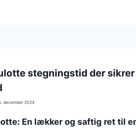
otte stegningstid der sikrer
d
5. december 2024
te: En lækker og saftig ret til e