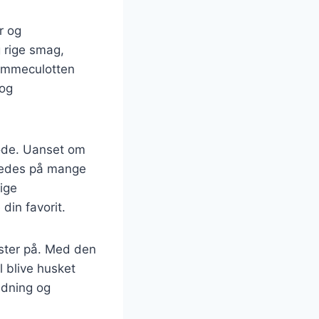
r og
 rige smag,
 lammeculotten
 og
tode. Uanset om
eredes på mange
ige
din favorit.
ster på. Med den
 blive husket
redning og