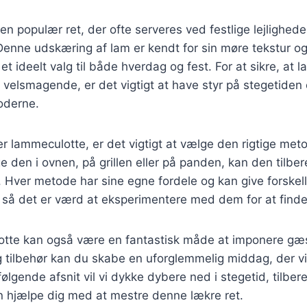
n populær ret, der ofte serveres ved festlige lejlighede
enne udskæring af lam er kendt for sin møre tekstur og
l et ideelt valg til både hverdag og fest. For at sikre, at
og velsmagende, er det vigtigt at have styr på stegetiden
oderne.
r lammeculotte, er det vigtigt at vælge den rigtige me
e den i ovnen, på grillen eller på panden, kan den tilb
. Hver metode har sine egne fordele og kan give forskell
så det er værd at eksperimentere med dem for at finde 
tte kan også være en fantastisk måde at imponere gæ
 tilbehør kan du skabe en uforglemmelig middag, der vil
følgende afsnit vil vi dykke dybere ned i stegetid, tilbe
an hjælpe dig med at mestre denne lækre ret.