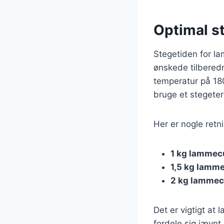
Optimal s
Stegetiden for l
ønskede tilbered
temperatur på 180
bruge et stegete
Her er nogle retn
1 kg lammec
1,5 kg lamme
2 kg lammec
Det er vigtigt at 
fordele sig jævnt 