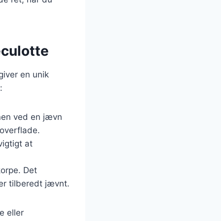
eculotte
giver en unik
:
vnen ved en jævn
 overflade.
igtigt at
korpe. Det
er tilberedt jævnt.
 eller