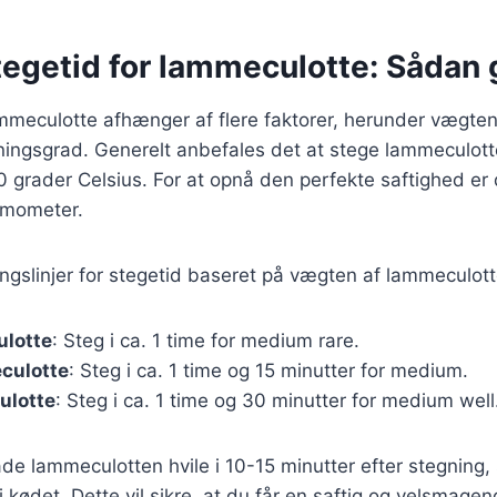
tegetid for lammeculotte: Sådan 
ammeculotte afhænger af flere faktorer, herunder vægte
ningsgrad. Generelt anbefales det at stege lammeculot
 grader Celsius. For at opnå den perfekte saftighed er d
rmometer.
ingslinjer for stegetid baseret på vægten af lammeculott
ulotte
: Steg i ca. 1 time for medium rare.
culotte
: Steg i ca. 1 time og 15 minutter for medium.
ulotte
: Steg i ca. 1 time og 30 minutter for medium well
lade lammeculotten hvile i 10-15 minutter efter stegning,
i kødet. Dette vil sikre, at du får en saftig og velsmagen