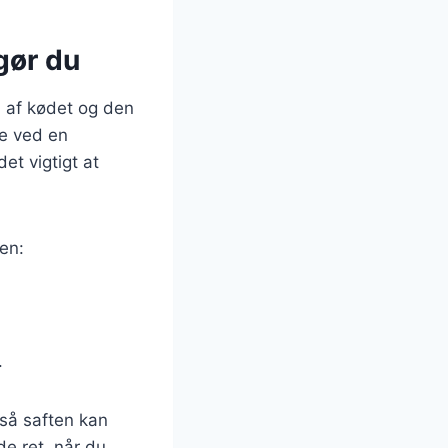
gør du
n af kødet og den
te ved en
et vigtigt at
en:
.
 så saften kan
de ret, når du