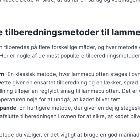
e tilberedningsmetoder til lamm
tilberedes på flere forskellige måder, og hver metode 
Her er nogle af de mest populære tilberedningsmetoder
vn
: En klassisk metode, hvor lammeculotten steges i o
ette giver en ensartet tilberedning og en lækker, sprød
illning tilføjer en røgfyldt smag til lammeculotten. Det er v
eraturen nøje for at undgå, at kødet bliver tørt.
 pande
: En hurtigere metode, der giver en dejlig steges
afslutte tilberedningen i ovnen for at sikre, at kødet bliv
tode du vælger, er det vigtigt at bruge en god marinade