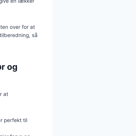
give en lækker
ten over for at
ilberedning, så
ør og
r at
 perfekt til