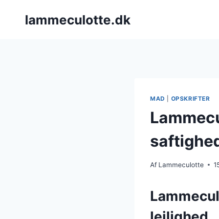
Fortsæt
lammeculotte.dk
til
indhold
MAD
|
OPSKRIFTER
Lammecul
saftighe
Af
Lammeculotte
1
Lammeculot
lejlighed