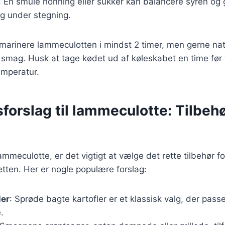
: En smule honning eller sukker kan balancere syren og 
ng under stegning.
marinere lammeculotten i mindst 2 timer, men gerne nat
mag. Husk at tage kødet ud af køleskabet en time før t
emperatur.
forslag til lammeculotte: Tilbeh
mmeculotte, er det vigtigt at vælge det rette tilbehør fo
tten. Her er nogle populære forslag:
ler
: Sprøde bagte kartofler er et klassisk valg, der passer
.