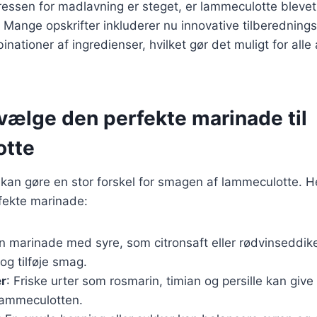
eressen for madlavning er steget, er lammeculotte bleve
Mange opskrifter inkluderer nu innovative tilberednin
tioner af ingredienser, hvilket gør det muligt for alle
t vælge den perfekte marinade til
otte
an gøre en stor forskel for smagen af lammeculotte. Her 
fekte marinade:
En marinade med syre, som citronsaft eller rødvinseddik
g tilføje smag.
er
: Friske urter som rosmarin, timian og persille kan give
 lammeculotten.