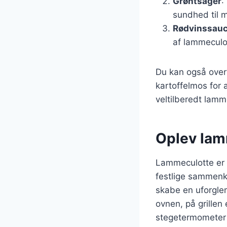
Grøntsager
:
sundhed til m
Rødvinssau
af lammeculo
Du kan også overv
kartoffelmos for 
veltilberedt lamm
Oplev lamm
Lammeculotte er en
festlige sammenko
skabe en uforglem
ovnen, på grillen
stegetermometer fo