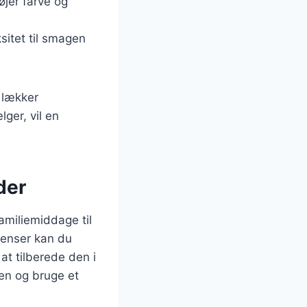
øjer farve og
sitet til smagen
 lækker
ger, vil en
der
familiemiddage til
ienser kan du
t tilberede den i
den og bruge et