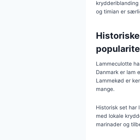
krydderiblanding
og timian er særl
Historisk
popularite
Lammeculotte har 
Danmark er lam en
Lammekød er kendt
mange.
Historisk set har
med lokale krydde
marinader og tilbe