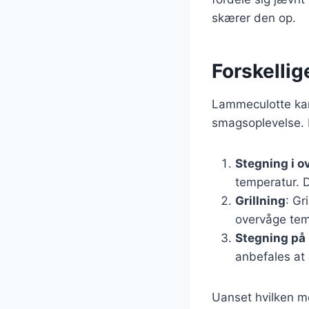
skærer den op.
Forskellig
Lammeculotte kan 
smagsoplevelse. 
Stegning i o
temperatur. D
Grillning
: Gr
overvåge temp
Stegning på
anbefales at 
Uanset hvilken me