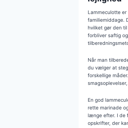
Lammeculotte er e
familiemiddage. D
hvilket gør den ti
forbliver saftig 
tilberedningsmet
Når man tilberede
du vælger at steg
forskellige måder
smagsoplevelser, 
En god lammeculo
rette marinade og
længe efter. I de 
opskrifter, der k