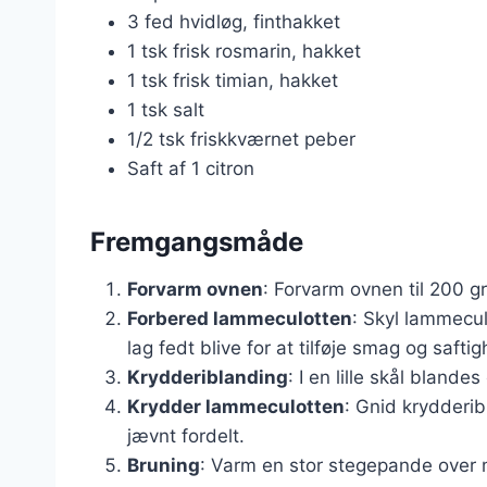
3 fed hvidløg, finthakket
1 tsk frisk rosmarin, hakket
1 tsk frisk timian, hakket
1 tsk salt
1/2 tsk friskkværnet peber
Saft af 1 citron
Fremgangsmåde
Forvarm ovnen
: Forvarm ovnen til 200 g
Forbered lammeculotten
: Skyl lammecul
lag fedt blive for at tilføje smag og saft
Krydderiblanding
: I en lille skål blande
Krydder lammeculotten
: Gnid krydderib
jævnt fordelt.
Bruning
: Varm en stor stegepande over mi