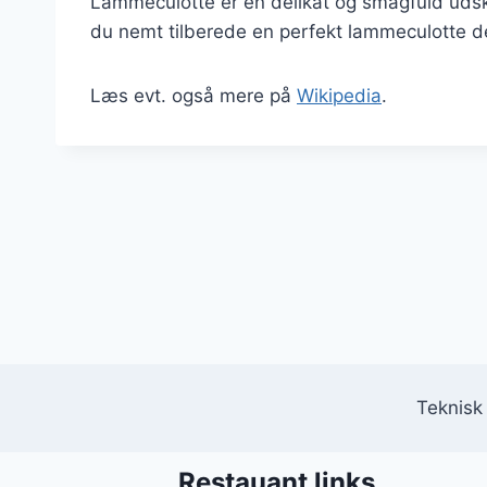
Lammeculotte er en delikat og smagfuld udsk
du nemt tilberede en perfekt lammeculotte d
Læs evt. også mere på
Wikipedia
.
Teknisk
Restauant links