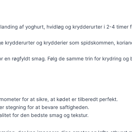
landing af yoghurt, hvidløg og krydderurter i 2-4 timer f
ge krydderurter og krydderier som spidskommen, koriander
or en røgfyldt smag. Følg de samme trin for krydring og b
rmometer for at sikre, at kødet er tilberedt perfekt.
efter stegning for at bevare saftigheden.
alitet for den bedste smag og tekstur.