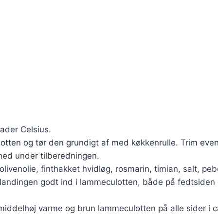
rader Celsius.
otten og tør den grundigt af med køkkenrulle. Trim eve
ighed under tilberedningen.
s olivenolie, finthakket hvidløg, rosmarin, timian, salt, peb
landingen godt ind i lammeculotten, både på fedtsiden o
ddelhøj varme og brun lammeculotten på alle sider i ca. 