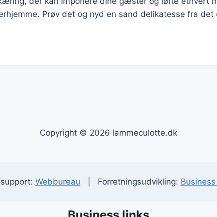
æring, der kan imponere dine gæster og løfte ethvert m
erhjemme. Prøv det og nyd en sand delikatesse fra det
Copyright © 2026 lammeculotte.dk
 support:
Webbureau
| Forretningsudvikling:
Business 
Business links