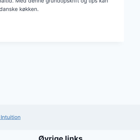
åltid. Med denne grundopskrift og tips kan
 danske køkken.
Intuition
Øvrige links