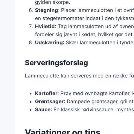
gylden skorpe.
Stegning
: Placer lammeculotten i et ovn
en stegetermometer indsat i den tykkeste
Hviletid
: Tag lammeculotten ud af ovnen,
fordeler sig jævnt i kødet, hvilket gør de
Udskæring
: Skær lammeculotten i tynde 
Serveringsforslag
Lammeculotte kan serveres med en række forsk
Kartofler
: Prøv med ovnbagte kartofler, k
Grøntsager
: Dampede grøntsager, grillet 
Sauce
: En klassisk rødvinssauce, myntes
Variationer og tips