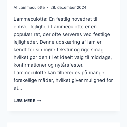
Af
Lammeculotte
28. december 2024
Lammeculotte: En festlig hovedret til
enhver lejlighed Lammeculotte er en
populær ret, der ofte serveres ved festlige
lejligheder. Denne udskæring af lam er
kendt for sin møre tekstur og rige smag,
hvilket gør den til et ideelt valg til middage,
konfirmationer og nytårsfester.
Lammeculotte kan tilberedes på mange
forskellige måder, hvilket giver mulighed for
at…
LAMMECULOTTE
LÆS MERE
TIL
FEST
MED
LÆKRE