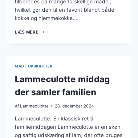
tilberedes på mange forskellige måder,
hvilket gør den til en favorit blandt både
kokke og hjemmekokke….
LAMMECULOTTE
LÆS MERE
RETTER
DER
GLÆDER
HELE
FAMILIEN
MAD
|
OPSKRIFTER
Lammeculotte middag
der samler familien
Af
Lammeculotte
28. december 2024
Lammeculotte: En klassisk ret til
familiemiddagen Lammeculotte er en skøn
og saftig udskæring af lam, der ofte bruges