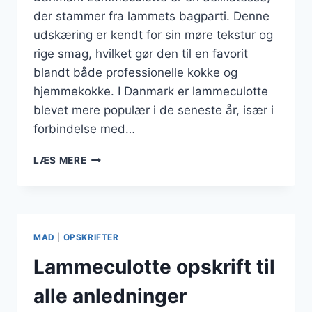
der stammer fra lammets bagparti. Denne
udskæring er kendt for sin møre tekstur og
rige smag, hvilket gør den til en favorit
blandt både professionelle kokke og
hjemmekokke. I Danmark er lammeculotte
blevet mere populær i de seneste år, især i
forbindelse med…
LAMMECULOTTE
LÆS MERE
OPSKRIFT
MED
HVIDLØG
OG
SMAGFULD
MAD
|
OPSKRIFTER
SAUCE
Lammeculotte opskrift til
alle anledninger