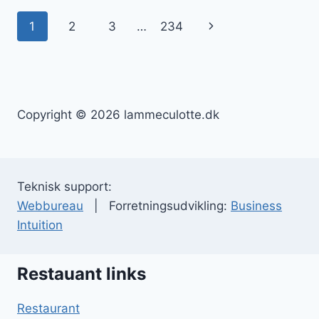
SMAGFULDE
Side
Næste
1
2
3
…
234
DAGE
navigation
side
Copyright © 2026 lammeculotte.dk
Teknisk support:
Webbureau
| Forretningsudvikling:
Business
Intuition
Restauant links
Restaurant