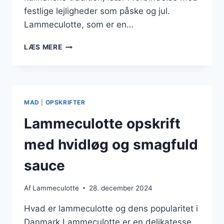
festlige lejligheder som påske og jul.
Lammeculotte, som er en…
LAMMECULOTTE
LÆS MERE
PÅ
GRILL
FOR
SMAGFULDE
DAGE
MAD
|
OPSKRIFTER
Lammeculotte opskrift
med hvidløg og smagfuld
sauce
Af
Lammeculotte
28. december 2024
Hvad er lammeculotte og dens popularitet i
Danmark Lammeculotte er en delikatesse,