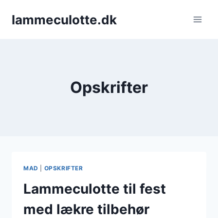
Fortsæt
lammeculotte.dk
til
indhold
Opskrifter
MAD
|
OPSKRIFTER
Lammeculotte til fest
med lækre tilbehør