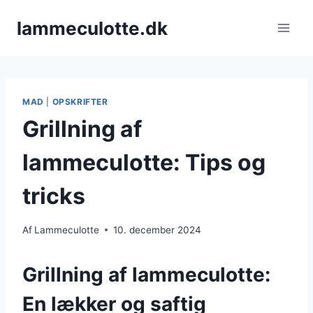
Fortsæt
lammeculotte.dk
til
indhold
MAD
|
OPSKRIFTER
Grillning af
lammeculotte: Tips og
tricks
Af
Lammeculotte
10. december 2024
Grillning af lammeculotte:
En lækker og saftig