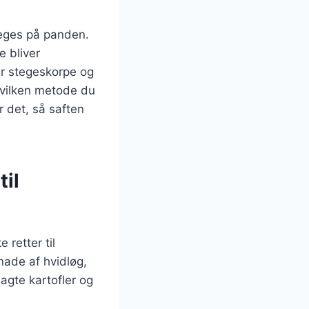
teges på panden.
e bliver
er stegeskorpe og
hvilken metode du
r det, så saften
til
 retter til
nade af hvidløg,
agte kartofler og