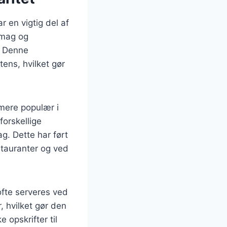
r en vigtig del af
smag og
. Denne
ens, hvilket gør
mere populær i
orskellige
g. Dette har ført
stauranter og ved
fte serveres ved
, hvilket gør den
 opskrifter til