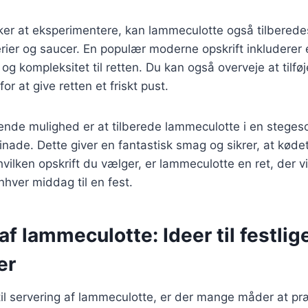
ker at eksperimentere, kan lammeculotte også tilbered
erier og saucer. En populær moderne opskrift inkluderer
 og kompleksitet til retten. Du kan også overveje at tilfø
for at give retten et friskt pust.
de mulighed er at tilberede lammeculotte i en steges
nade. Dette giver en fantastisk smag og sikrer, at kødet 
vilken opskrift du vælger, er lammeculotte en ret, der v
hver middag til en fest.
af lammeculotte: Ideer til festlig
er
il servering af lammeculotte, er der mange måder at pr