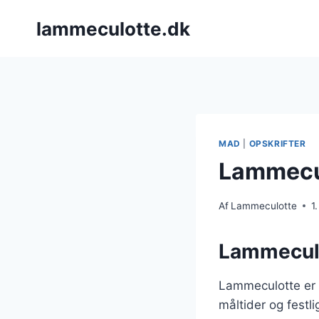
Fortsæt
lammeculotte.dk
til
indhold
MAD
|
OPSKRIFTER
Lammeculo
Af
Lammeculotte
1
Lammeculot
Lammeculotte er e
måltider og festl