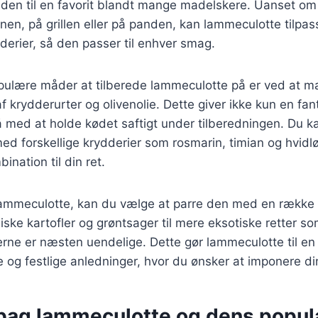
 den til en favorit blandt mange madelskere. Uanset om
vnen, på grillen eller på panden, kan lammeculotte tilpas
dderier, så den passer til enhver smag.
pulære måder at tilberede lammeculotte på er ved at ma
f krydderurter og olivenolie. Dette giver ikke kun en fa
 med at holde kødet saftigt under tilberedningen. Du k
d forskellige krydderier som rosmarin, timian og hvidlø
nation til din ret.
lammeculotte, kan du vælge at parre den med en række f
siske kartofler og grøntsager til mere eksotiske retter s
erne er næsten uendelige. Dette gør lammeculotte til en i
og festlige anledninger, hvor du ønsker at imponere di
 bag lammeculotte og dens popula