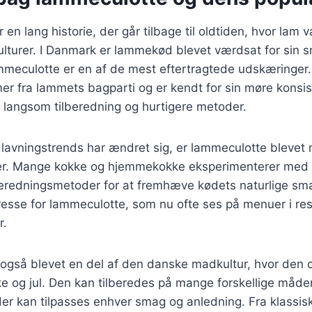
n lang historie, der går tilbage til oldtiden, hvor lam va
ulturer. I Danmark er lammekød blevet værdsat for sin 
ammeculotte er en af de mest eftertragtede udskæringer
 fra lammets bagparti og er kendt for sin møre konsist
e langsom tilberedning og hurtigere metoder.
lavningstrends har ændret sig, er lammeculotte blevet 
r. Mange kokke og hjemmekokke eksperimenterer med f
beredningsmetoder for at fremhæve kødets naturlige sma
teresse for lammeculotte, som nu ofte ses på menuer i re
r.
også blevet en del af den danske madkultur, hvor den o
e og jul. Den kan tilberedes på mange forskellige måder
, der kan tilpasses enhver smag og anledning. Fra klassiske