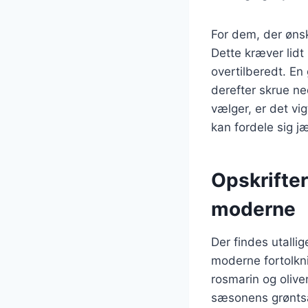
For dem, der øns
Dette kræver lidt
overtilberedt. En
derefter skrue ne
vælger, er det vig
kan fordele sig j
Opskrifter
moderne
Der findes utalli
moderne fortolkni
rosmarin og olive
sæsonens grøntsag