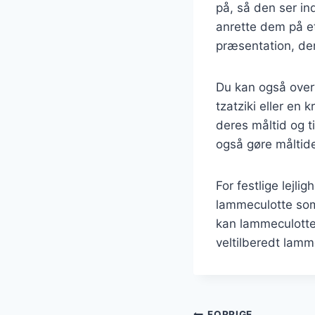
på, så den ser i
anrette dem på et
præsentation, der
Du kan også over
tzatziki eller en 
deres måltid og t
også gøre måltide
For festlige lejli
lammeculotte som
kan lammeculotte
veltilberedt lamm
FORRIGE