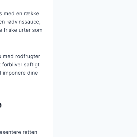
es med en række
 en rødvinssauce,
je friske urter som
o med rodfrugter
forbliver saftigt
il imponere dine
e
æsentere retten