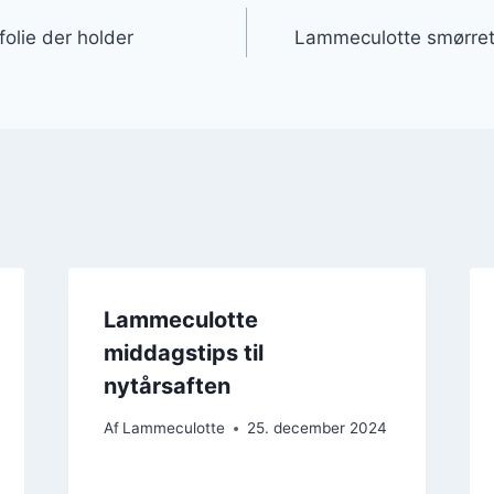
gation
olie der holder
Lammeculotte smørret
Lammeculotte
middagstips til
nytårsaften
Af
Lammeculotte
25. december 2024