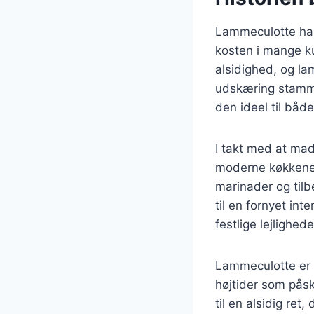
Lammeculotte har e
kosten i mange k
alsidighed, og l
udskæring stammer
den ideel til båd
I takt med at mad
moderne køkkene
marinader og til
til en fornyet in
festlige lejlighede
Lammeculotte er 
højtider som påsk
til en alsidig ret