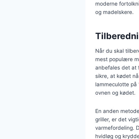
moderne fortolkn
og madelskere.
Tilberedni
Når du skal tilbe
mest populære met
anbefales det at 
sikre, at kødet n
lammeculotte på 
ovnen og kødet.
En anden metode e
griller, er det vi
varmefordeling. D
hvidløg og krydder