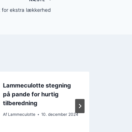
 for ekstra lækkerhed
Lammeculotte stegning
Lammec
på pande for hurtig
kartofl
tilberedning
Af
Lammecu
Af
Lammeculotte
10. december 2024