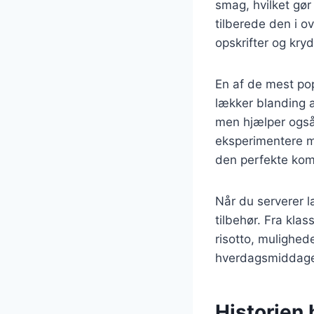
smag, hvilket gør
tilberede den i o
opskrifter og kry
En af de mest po
lækker blanding a
men hjælper også
eksperimentere me
den perfekte kombi
Når du serverer 
tilbehør. Fra klas
risotto, mulighed
hverdagsmiddage 
Historien