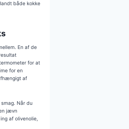
blandt både kokke
ks
mellem. En af de
esultat
termometer for at
ime for en
afhængigt af
dt smag. Når du
r en jævn
ng af olivenolie,