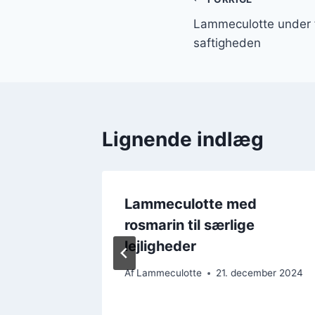
Indlægsnavi
Lammeculotte under f
saftigheden
Lignende indlæg
Lammeculotte med
vle
rosmarin til særlige
lejligheder
ember 2024
Af
Lammeculotte
21. december 2024