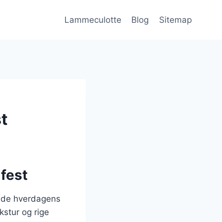
Lammeculotte
Blog
Sitemap
t
 fest
både hverdagens
kstur og rige