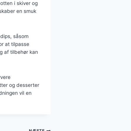
tten i skiver og
e skaber en smuk
 dips, såsom
r at tilpasse
g af tilbehør kan
rvere
ter og desserter
ningen vil en
NÆSTE