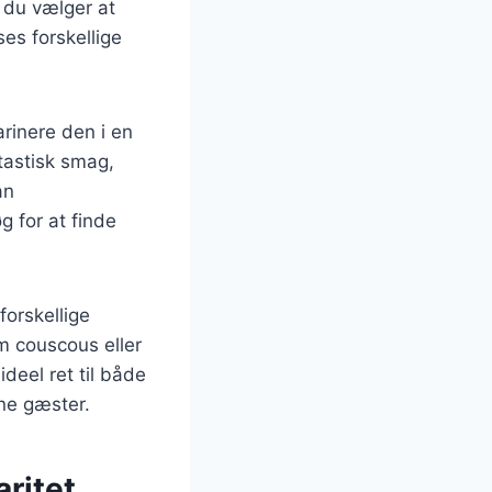
 du vælger at
ses forskellige
rinere den i en
ntastisk smag,
an
g for at finde
orskellige
om couscous eller
deel ret til både
ne gæster.
ritet