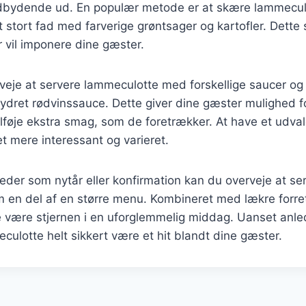
ndbydende ud. En populær metode er at skære lammeculo
 stort fad med farverige grøntsager og kartofler. Dett
 vil imponere dine gæster.
veje at servere lammeculotte med forskellige saucer og
krydret rødvinssauce. Dette giver dine gæster mulighed fo
ilføje ekstra smag, som de foretrækker. At have et udval
t mere interessant og varieret.
gheder som nytår eller konfirmation kan du overveje at se
 en del af en større menu. Kombineret med lækre forret
 være stjernen i en uforglemmelig middag. Uanset anled
eculotte helt sikkert være et hit blandt dine gæster.