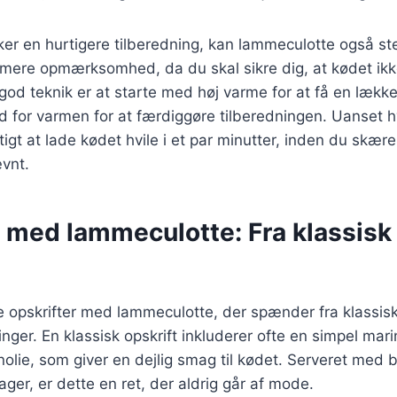
ker en hurtigere tilberedning, kan lammeculotte også s
 mere opmærksomhed, da du skal sikre dig, at kødet ikk
 god teknik er at starte med høj varme for at få en lækk
d for varmen for at færdiggøre tilberedningen. Uanset 
tigt at lade kødet hvile i et par minutter, inden du skære
ævnt.
 med lammeculotte: Fra klassisk 
ge opskrifter med lammeculotte, der spænder fra klassiske
nger. En klassisk opskrift inkluderer ofte en simpel mari
nolie, som giver en dejlig smag til kødet. Serveret med b
er, er dette en ret, der aldrig går af mode.