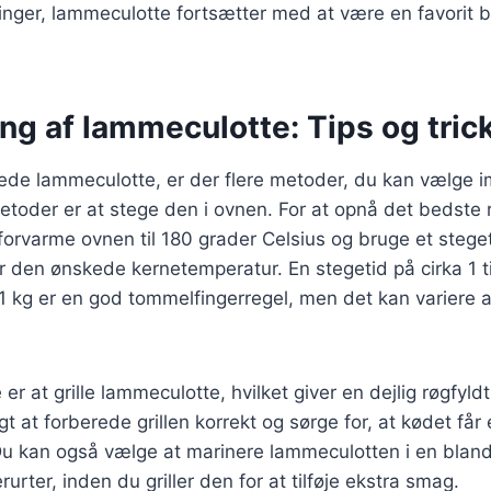
inger, lammeculotte fortsætter med at være en favorit 
ng af lammeculotte: Tips og tric
rede lammeculotte, er der flere metoder, du kan vælge i
oder er at stege den i ovnen. For at opnå det bedste r
forvarme ovnen til 180 grader Celsius og bruge et stege
år den ønskede kernetemperatur. En stegetid på cirka 1 t
1 kg er en god tommelfingerregel, men det kan variere 
r at grille lammeculotte, hvilket giver en dejlig røgfyl
gtigt at forberede grillen korrekt og sørge for, at kødet få
u kan også vælge at marinere lammeculotten i en blandi
urter, inden du griller den for at tilføje ekstra smag.