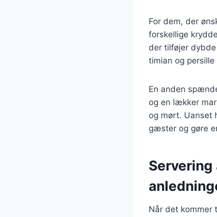
For dem, der øns
forskellige krydd
der tilføjer dybde
timian og persille 
En anden spænden
og en lækker mari
og mørt. Uanset h
gæster og gøre en
Servering 
anledning
Når det kommer t