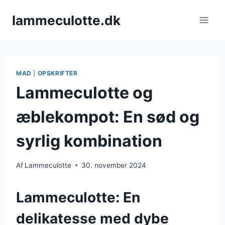
Fortsæt
lammeculotte.dk
til
indhold
MAD
|
OPSKRIFTER
Lammeculotte og
æblekompot: En sød og
syrlig kombination
Af
Lammeculotte
30. november 2024
Lammeculotte: En
delikatesse med dybe