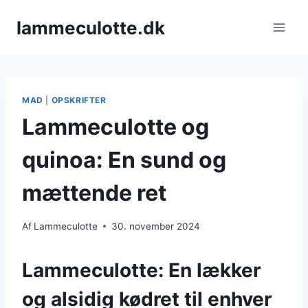
Fortsæt
lammeculotte.dk
til
indhold
MAD
|
OPSKRIFTER
Lammeculotte og
quinoa: En sund og
mættende ret
Af
Lammeculotte
30. november 2024
Lammeculotte: En lækker
og alsidig kødret til enhver