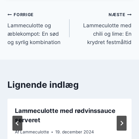
Indlægsnavigation
FORRIGE
NÆSTE
Lammeculotte og
Lammeculotte med
æblekompot: En sød
chili og lime: En
og syrlig kombination
krydret festmåltid
Lignende indlæg
Lammeculotte med rødvinssauce
serveret
Af
Lammeculotte
19. december 2024