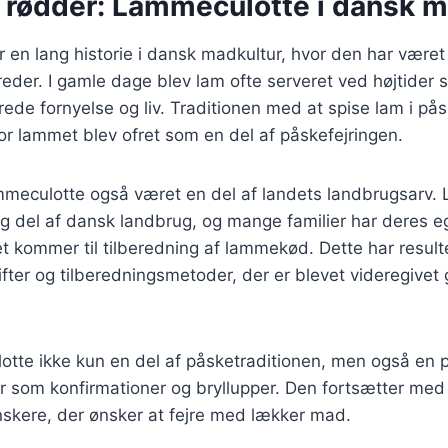
e rødder: Lammeculotte i dansk m
en lang historie i dansk madkultur, hvor den har været e
reder. I gamle dage blev lam ofte serveret ved højtider 
ede fornyelse og liv. Traditionen med at spise lam i p
vor lammet blev ofret som en del af påskefejringen.
mmeculotte også været en del af landets landbrugsar
ig del af dansk landbrug, og mange familier har deres e
et kommer til tilberedning af lammekød. Dette har resulte
rifter og tilberedningsmetoder, der er blevet videregive
otte ikke kun en del af påsketraditionen, men også en po
der som konfirmationer og bryllupper. Den fortsætter me
nskere, der ønsker at fejre med lækker mad.