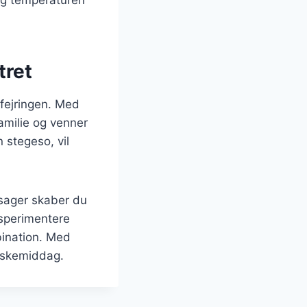
tret
efejringen. Med
familie og venner
 stegeso, vil
sager skaber du
ksperimentere
bination. Med
påskemiddag.