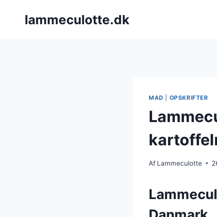
Fortsæt
lammeculotte.dk
til
indhold
MAD
|
OPSKRIFTER
Lammecul
kartoffe
Af
Lammeculotte
2
Lammeculot
Danmark