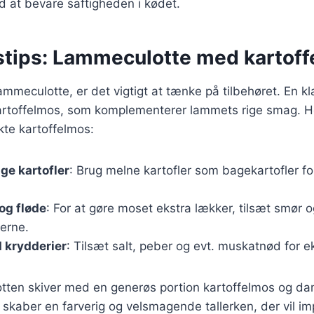
 at bevare saftigheden i kødet.
stips: Lammeculotte med kartof
ammeculotte, er det vigtigt at tænke på tilbehøret. En kl
rtoffelmos, som komplementerer lammets rige smag. Her 
kte kartoffelmos:
ige kartofler
: Brug melne kartofler som bagekartofler f
og fløde
: For at gøre moset ekstra lækker, tilsæt smør o
erne.
 krydderier
: Tilsæt salt, peber og evt. muskatnød for 
tten skiver med en generøs portion kartoffelmos og d
 skaber en farverig og velsmagende tallerken, der vil i