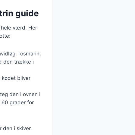
trin guide
t hele værd. Her
otte:
hvidløg, rosmarin,
d den trække i
t kødet bliver
teg den i ovnen i
å 60 grader for
 den i skiver.