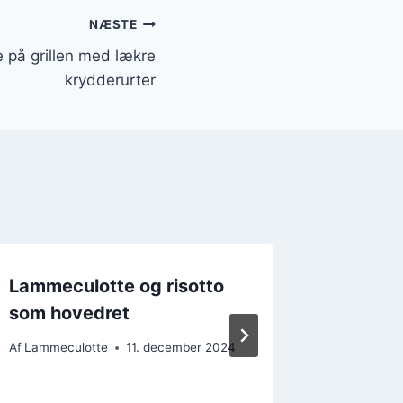
NÆSTE
 på grillen med lækre
krydderurter
Lammeculotte og risotto
Lammec
som hovedret
stegni
Af
Lammeculotte
11. december 2024
Af
Lammecu