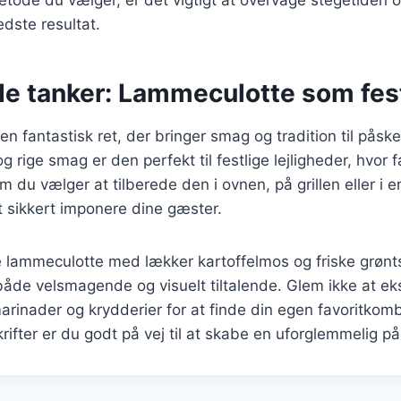
edste resultat.
de tanker: Lammeculotte som fes
n fantastisk ret, der bringer smag og tradition til påsk
g rige smag er den perfekt til festlige lejligheder, hvor 
 du vælger at tilberede den i ovnen, på grillen eller i en
 sikkert imponere dine gæster.
 lammeculotte med lækker kartoffelmos og friske grønt
 både velsmagende og visuelt tiltalende. Glem ikke at e
arinader og krydderier for at finde din egen favoritkom
krifter er du godt på vej til at skabe en uforglemmelig 