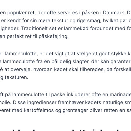
n populær ret, der ofte serveres i påsken i Danmark. D
r kendt for sin møre tekstur og rige smag, hvilket gør de
lejligheder. Traditionelt set er lammekød forbundet med f
 en perfekt ret til påskefejring.
r lammeculotte, er det vigtigt at vælge et godt stykke 
 lammeculotte fra en pålidelig slagter, der kan garanter
é at overveje, hvordan kødet skal tilberedes, da forske
g teksturen.
ift på lammeculotte til påske inkluderer ofte en marinad
nolie. Disse ingredienser fremhæver kødets naturlige sma
veret med kartoffelmos og grøntsager bliver retten en s