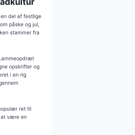
adkultur
n del af festlige
som påske og jul,
åsken stammer fra
v. Lammeopdræt
gne opskrifter og
ret i en rig
t gennem
pulær ret til
d at være en