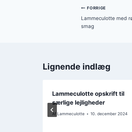
Indlægsnavi
FORRIGE
Lammeculotte med rø
smag
Lignende indlæg
Lammeculotte opskrift til
so
særlige lejligheder
Af
Lammeculotte
10. december 2024
ember 2024