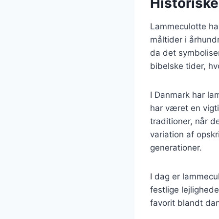
Historisk
Lammeculotte har 
måltider i århund
da det symboliser
bibelske tider, h
I Danmark har la
har været en vigt
traditioner, når d
variation af opsk
generationer.
I dag er lammecul
festlige lejlighe
favorit blandt da