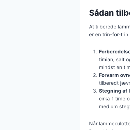
Sådan tilb
At tilberede lamm
er en trin-for-tri
Forberedels
timian, salt 
mindst en ti
Forvarm ovn
tilberedt jæv
Stegning af
cirka 1 time 
medium steg
Når lammeculotten