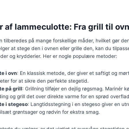
r af lammeculotte: Fra grill til ov
tilberedes på mange forskellige måder, hvilket gør den t
er at stege den i ovnen eller grille den, kan du tilpa
ader og krydderier. Her er nogle populære metoder:
e i ovn
: En klassisk metode, der giver et saftigt og mørt
er for at sikre den perfekte stegetid.
 på grill
: Grillning tilføjer en dejlig røgsmag. Marinér k
ing og grill det over direkte varme for en sprød overfla
e i stegeso
: Langtidsstegning i en stegeso giver en utr
ilsæt grøntsager og rødvin for ekstra smag.
tode du vælger, er det vigtigt at overvåge stegetiden 