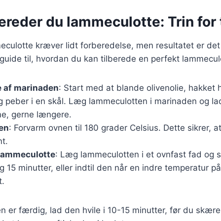
ereder du lammeculotte: Trin for 
eculotte kræver lidt forberedelse, men resultatet er de
n guide til, hvordan du kan tilberede en perfekt lammecul
e af marinaden
: Start med at blande olivenolie, hakket 
og peber i en skål. Læg lammeculotten i marinaden og la
me, gerne længere.
en
: Forvarm ovnen til 180 grader Celsius. Dette sikrer, a
nt.
 lammeculotte
: Læg lammeculotten i et ovnfast fad og s
og 15 minutter, eller indtil den når en indre temperatur p
t.
 er færdig, lad den hvile i 10-15 minutter, før du skærer