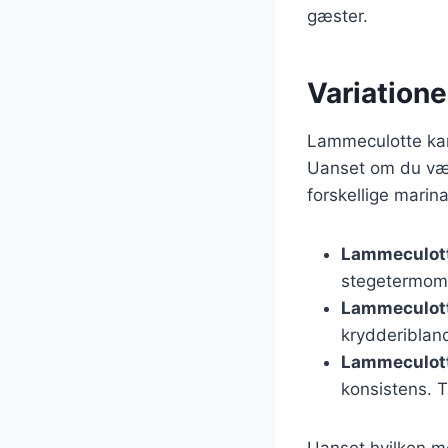
gæster.
Variatione
Lammeculotte kan 
Uanset om du vælg
forskellige marin
Lammeculott
stegetermomet
Lammeculotte
krydderibland
Lammeculott
konsistens. T
Uanset hvilken me