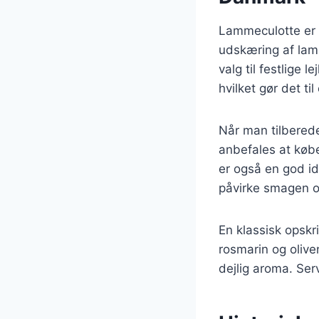
Lammeculotte er e
udskæring af lam e
valg til festlige 
hvilket gør det til
Når man tilberede
anbefales at købe
er også en god id
påvirke smagen o
En klassisk opskr
rosmarin og olive
dejlig aroma. Ser