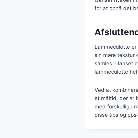
for at opnå det b
Afslutten
Lammeculotte er e
sin møre tekstur o
samles. Uanset om
lammeculotte helt
Ved at kombinere
et måltid, der er
med forskellige m
disse tips og ops