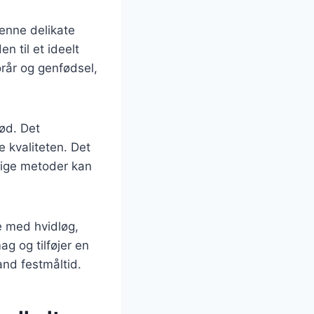
enne delikate
n til et ideelt
orår og genfødsel,
kød. Det
e kvaliteten. Det
llige metoder kan
e med hvidløg,
g og tilføjer en
and festmåltid.