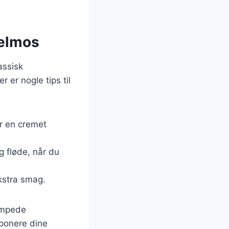
felmos
assisk
er nogle tips til
or en cremet
g fløde, når du
ekstra smag.
ampede
mponere dine