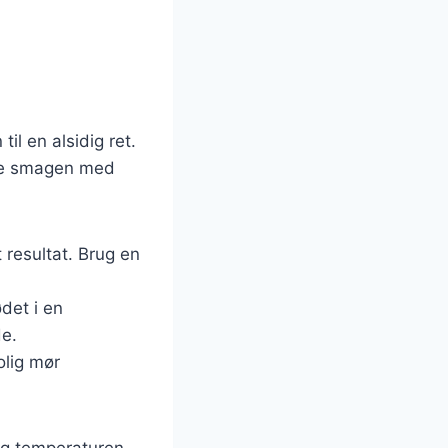
n
il en alsidig ret.
sse smagen med
 resultat. Brug en
ødet i en
de.
olig mør
og temperaturen