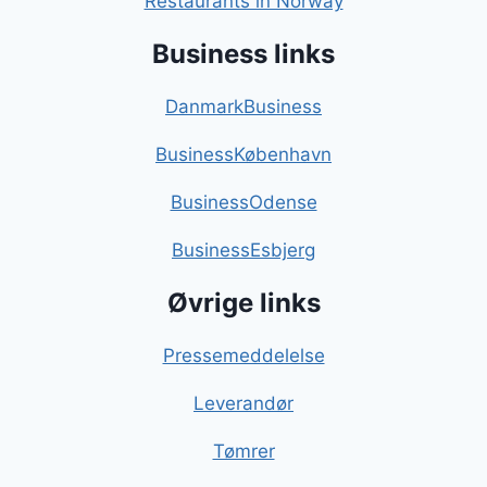
Restaurants in Norway
Business links
DanmarkBusiness
BusinessKøbenhavn
BusinessOdense
BusinessEsbjerg
Øvrige links
Pressemeddelelse
Leverandør
Tømrer