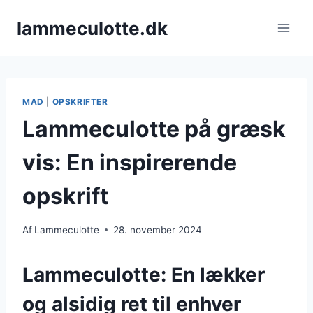
Fortsæt
lammeculotte.dk
til
indhold
MAD
|
OPSKRIFTER
Lammeculotte på græsk
vis: En inspirerende
opskrift
Af
Lammeculotte
28. november 2024
Lammeculotte: En lækker
og alsidig ret til enhver