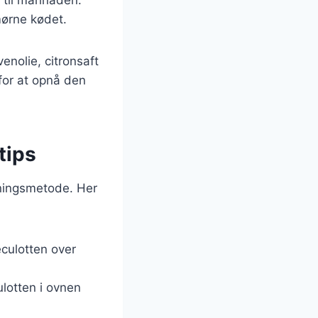
mørne kødet.
enolie, citronsaft
for at opnå den
tips
dningsmetode. Her
eculotten over
lotten i ovnen