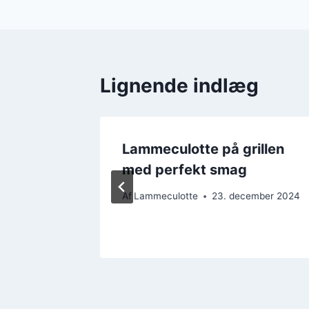
Lignende indlæg
ning
Lammeculotte på grillen
med perfekt smag
ember 2024
Af
Lammeculotte
23. december 2024