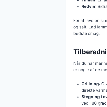
Rødvin
: Bid
For at lave en si
og salt. Lad lamm
bedste smag.
Tilberedn
Når du har marine
er nogle af de m
Grillning
: Gi
direkte varme
Stegning i o
ved 180 grade