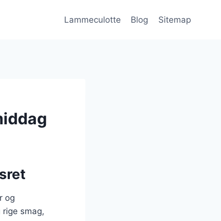
Lammeculotte
Blog
Sitemap
middag
sret
r og
 rige smag,