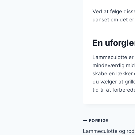
Ved at følge diss
uanset om det er 
En uforgl
Lammeculotte er 
mindeværdig midd
skabe en lækker o
du vælger at grill
tid til at forbere
Indlægsnavi
FORRIGE
Lammeculotte og rodf