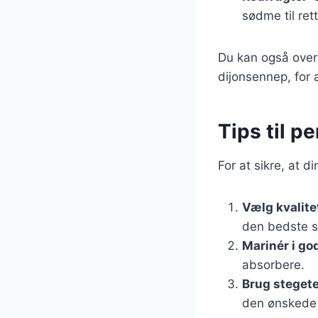
sødme til ret
Du kan også over
dijonsennep, for a
Tips til p
For at sikre, at d
Vælg kvalit
den bedste s
Marinér i god
absorbere.
Brug steget
den ønskede