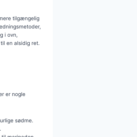
mere tilgængelig
eredningsmetoder,
g i ovn,
l en alsidig ret.
er er nogle
turlige sødme.
.
 til marinaden.