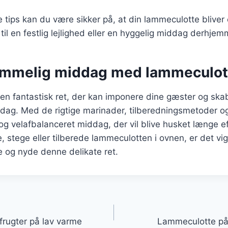
e tips kan du være sikker på, at din lammeculotte bliver
til en festlig lejlighed eller en hyggelig middag derhjem
emmelig middag med lammeculot
en fantastisk ret, der kan imponere dine gæster og ska
ag. Med de rigtige marinader, tilberedningsmetoder og
g velafbalanceret middag, der vil blive husket længe e
e, stege eller tilberede lammeculotten i ovnen, er det vig
de og nyde denne delikate ret.
gation
rugter på lav varme
Lammeculotte på 