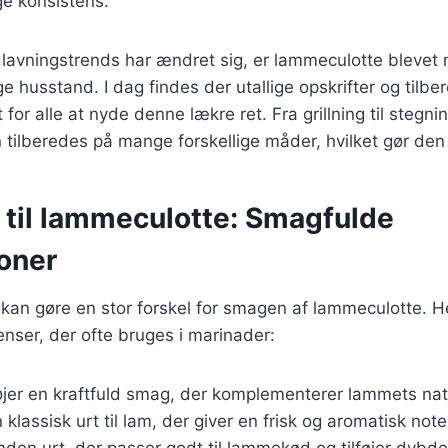
ge konsistens.
lavningstrends har ændret sig, er lammeculotte blevet 
ge husstand. I dag findes der utallige opskrifter og tilb
 for alle at nyde denne lækre ret. Fra grillning til stegnin
tilberedes på mange forskellige måder, hvilket gør den ti
 til lammeculotte: Smagfulde
oner
kan gøre en stor forskel for smagen af lammeculotte. H
nser, der ofte bruges i marinader:
føjer en kraftfuld smag, der komplementerer lammets na
n klassisk urt til lam, der giver en frisk og aromatisk note
nden urt, der passer godt til lammekød og tilføjer dybde