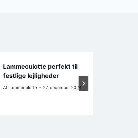
Lammeculotte perfekt til
Lammecu
festlige lejligheder
middag
opskrif
Af
Lammeculotte
27. december 2024
Af
Lammecu