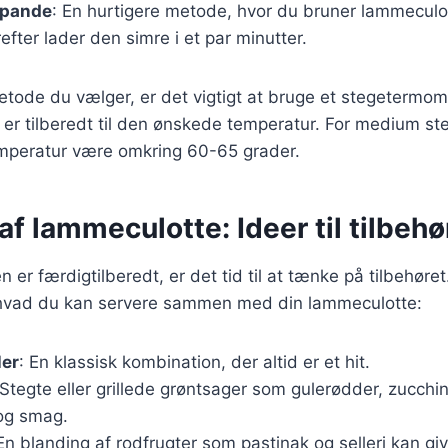
 pande
: En hurtigere metode, hvor du bruner lammecul
fter lader den simre i et par minutter.
tode du vælger, er det vigtigt at bruge et stegetermomet
er tilberedt til den ønskede temperatur. For medium st
emperatur være omkring 60-65 grader.
af lammeculotte: Ideer til tilbehø
er færdigtilberedt, er det tid til at tænke på tilbehøret
l, hvad du kan servere sammen med din lammeculotte:
ler
: En klassisk kombination, der altid er et hit.
 Stegte eller grillede grøntsager som gulerødder, zucchi
 og smag.
 En blanding af rodfrugter som pastinak og selleri kan giv