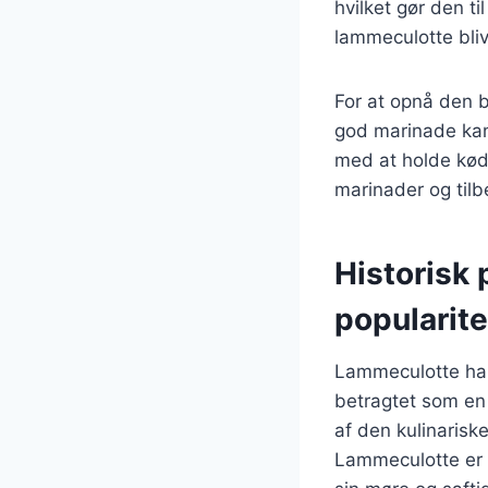
hvilket gør den ti
lammeculotte bliv
For at opnå den b
god marinade kan 
med at holde køde
marinader og tilb
Historisk
popularite
Lammeculotte har 
betragtet som en 
af den kulinarisk
Lammeculotte er 