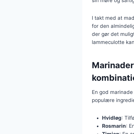
sin møre og safti
I takt med at mad
for den almindeli
der gør det muligt
lammeculotte kan 
Marinader
kombinati
En god marinade 
populære ingredie
Hvidløg
: Til
Rosmarin
: E
Timian
: En a