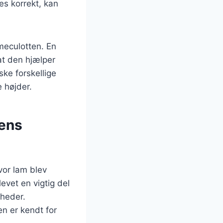
des korrekt, kan
meculotten. En
at den hjælper
ske forskellige
 højder.
dens
vor lam blev
evet en vigtig del
gheder.
n er kendt for