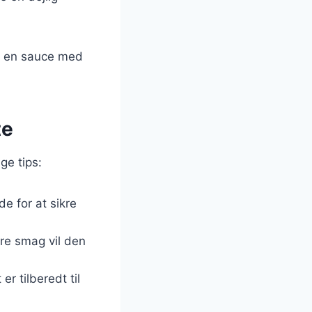
er en sauce med
te
ge tips:
de for at sikre
re smag vil den
r tilberedt til