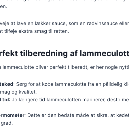
ten.
veje at lave en lækker sauce, som en rødvinssauce ell
t tilføje ekstra smag til retten.
erfekt tilberedning af lammeculot
in lammeculotte bliver perfekt tilberedt, er her nogle nytti
etskød
: Sørg for at købe lammeculotte fra en pålidelig kil
mag og kvalitet.
 tid
: Jo længere tid lammeculotten marinerer, desto me
ermometer
: Dette er den bedste måde at sikre, at kødet e
 grad.