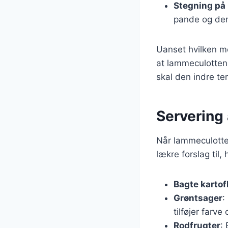
Stegning på
pande og dere
Uanset hvilken me
at lammeculotten 
skal den indre t
Servering 
Når lammeculotten 
lækre forslag ti
Bagte kartof
Grøntsager
:
tilføjer farve
Rodfrugter
: