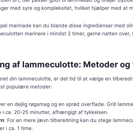
rager med syre og kompleksitet, hvilket hjælper med at 
mpel marinade kan du blande disse ingredienser med oliv
eculotten marinere i mindst 2 timer, gerne natten over, 
ing af lammeculotte: Metoder og 
ret din lammeculotte, er det tid til at vælge en tilbere
est populære metoder:
ver en dejlig røgsmag og en sprød overflade. Grill lamm
 i ca. 20-25 minutter, afhængigt af tykkelsen.
vn
: For en mere jævn tilberedning kan du stege lammecu
r i ca. 1 time.