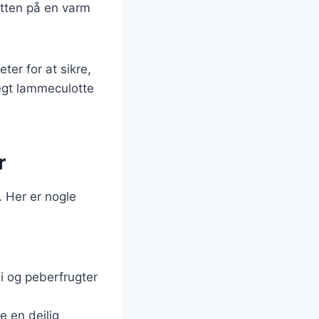
otten på en varm
er for at sikre,
egt lammeculotte
r
. Her er nogle
ni og peberfrugter
e en dejlig