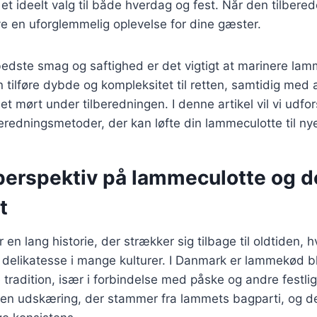
l et ideelt valg til både hverdag og fest. Når den tilbere
e en uforglemmelig oplevelse for dine gæster.
edste smag og saftighed er det vigtigt at marinere lam
tilføre dybde og kompleksitet til retten, samtidig med 
t mørt under tilberedningen. I denne artikel vil vi udfor
eredningsmetoder, der kan løfte din lammeculotte til nye
 perspektiv på lammeculotte og 
t
en lang historie, der strækker sig tilbage til oldtiden, h
delikatesse i mange kulturer. I Danmark er lammekød bl
e tradition, især i forbindelse med påske og andre festli
en udskæring, der stammer fra lammets bagparti, og de