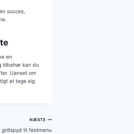
 en succes,
me.
te
be en
 tilbehør kan du
fter. Uanset om
tigt at tage sig
NÆSTE
grillspyd til festmenu