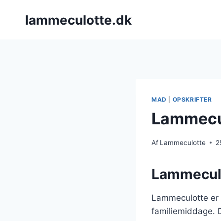
Fortsæt
lammeculotte.dk
til
indhold
MAD
|
OPSKRIFTER
Lammecul
Af
Lammeculotte
2
Lammeculo
Lammeculotte er e
familiemiddage. D