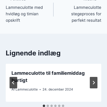
Indlægsnavigation
Lammeculotte med
Lammeculotte
hvidløg og timian
stegeproces for
opskrift
perfekt resultat
Lignende indlæg
Lammeculotte til familiemiddag
hurtigt
Af
Lammeculotte
24. december 2024