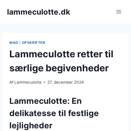
Fortsæt
lammeculotte.dk
til
indhold
MAD
|
OPSKRIFTER
Lammeculotte retter til
særlige begivenheder
Af
Lammeculotte
27. december 2024
Lammeculotte: En
delikatesse til festlige
lejligheder