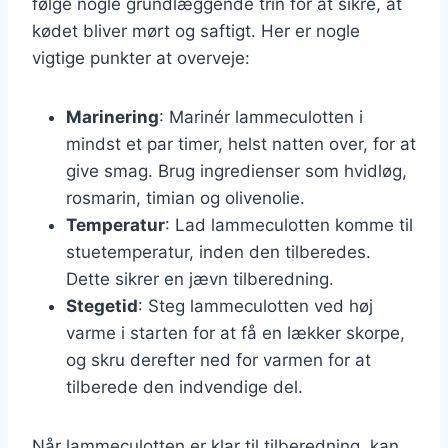
følge nogle grundlæggende trin for at sikre, at
kødet bliver mørt og saftigt. Her er nogle
vigtige punkter at overveje:
Marinering
: Marinér lammeculotten i
mindst et par timer, helst natten over, for at
give smag. Brug ingredienser som hvidløg,
rosmarin, timian og olivenolie.
Temperatur
: Lad lammeculotten komme til
stuetemperatur, inden den tilberedes.
Dette sikrer en jævn tilberedning.
Stegetid
: Steg lammeculotten ved høj
varme i starten for at få en lækker skorpe,
og skru derefter ned for varmen for at
tilberede den indvendige del.
Når lammeculotten er klar til tilberedning, kan