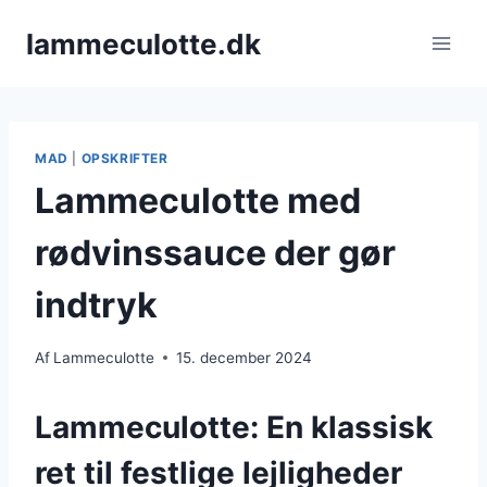
Fortsæt
lammeculotte.dk
til
indhold
MAD
|
OPSKRIFTER
Lammeculotte med
rødvinssauce der gør
indtryk
Af
Lammeculotte
15. december 2024
Lammeculotte: En klassisk
ret til festlige lejligheder