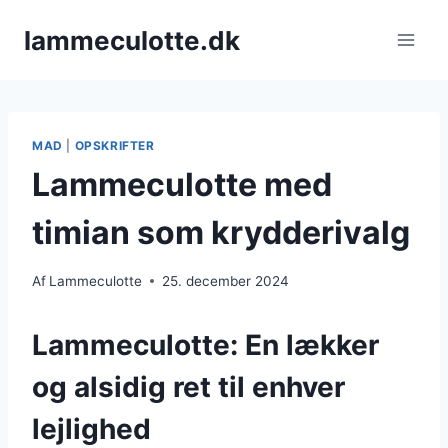
Fortsæt
lammeculotte.dk
til
indhold
MAD
|
OPSKRIFTER
Lammeculotte med
timian som krydderivalg
Af
Lammeculotte
25. december 2024
Lammeculotte: En lækker
og alsidig ret til enhver
lejlighed