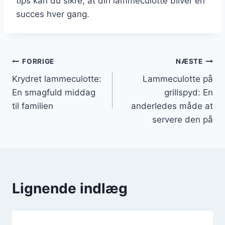
tips kan du sikre, at din lammeculotte bliver en
succes hver gang.
Indlægsnavigation
FORRIGE
NÆSTE
Krydret lammeculotte:
Lammeculotte på
En smagfuld middag
grillspyd: En
til familien
anderledes måde at
servere den på
Lignende indlæg