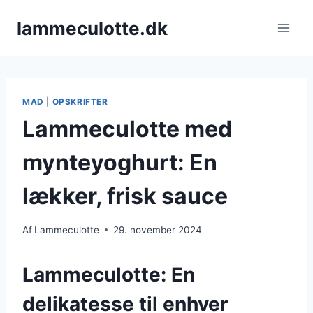
Fortsæt
lammeculotte.dk
til
indhold
MAD
|
OPSKRIFTER
Lammeculotte med
mynteyoghurt: En
lækker, frisk sauce
Af
Lammeculotte
29. november 2024
Lammeculotte: En
delikatesse til enhver