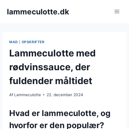
Fortsæt
lammeculotte.dk
til
indhold
MAD
|
OPSKRIFTER
Lammeculotte med
rødvinssauce, der
fuldender måltidet
Af
Lammeculotte
22. december 2024
Hvad er lammeculotte, og
hvorfor er den populær?