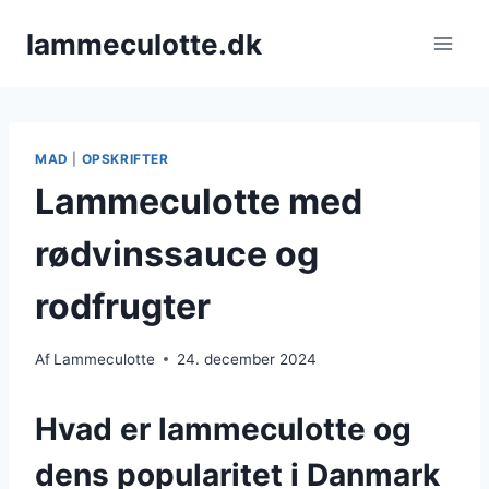
Fortsæt
lammeculotte.dk
til
indhold
MAD
|
OPSKRIFTER
Lammeculotte med
rødvinssauce og
rodfrugter
Af
Lammeculotte
24. december 2024
Hvad er lammeculotte og
dens popularitet i Danmark