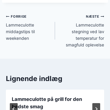
Indlægsnavigation
FORRIGE
NÆSTE
Lammeculotte
Lammeculotte
middagstips til
stegning ved lav
weekenden
temperatur for
smagfuld oplevelse
Lignende indlæg
Lammeculotte på grill for den
bedste smag