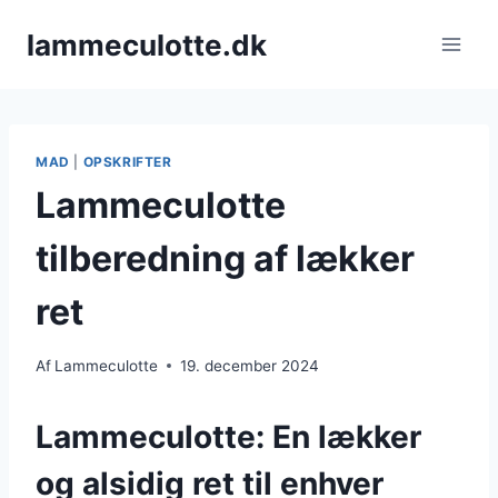
Fortsæt
lammeculotte.dk
til
indhold
MAD
|
OPSKRIFTER
Lammeculotte
tilberedning af lækker
ret
Af
Lammeculotte
19. december 2024
Lammeculotte: En lækker
og alsidig ret til enhver