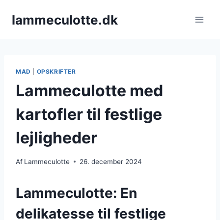
Fortsæt
lammeculotte.dk
til
indhold
MAD
|
OPSKRIFTER
Lammeculotte med
kartofler til festlige
lejligheder
Af
Lammeculotte
26. december 2024
Lammeculotte: En
delikatesse til festlige