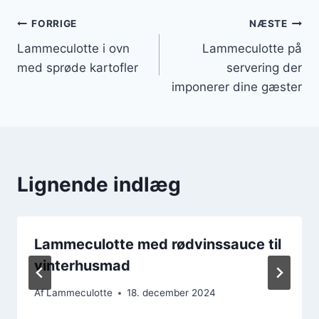
Indlægsnavigation
FORRIGE
NÆSTE
Lammeculotte i ovn
Lammeculotte på
med sprøde kartofler
servering der
imponerer dine gæster
Lignende indlæg
Lammeculotte med rødvinssauce til
vinterhusmad
Af
Lammeculotte
18. december 2024