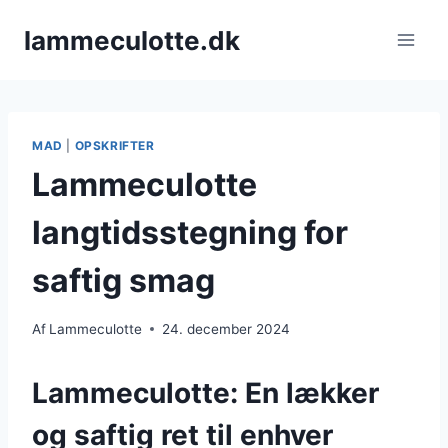
Fortsæt
lammeculotte.dk
til
indhold
MAD
|
OPSKRIFTER
Lammeculotte
langtidsstegning for
saftig smag
Af
Lammeculotte
24. december 2024
Lammeculotte: En lækker
og saftig ret til enhver