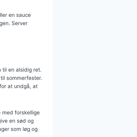
ller en sauce
agen. Server
n
il en alsidig ret.
 til sommerfester.
for at undgå, at
 med forskellige
ive en sød og
sager som løg og