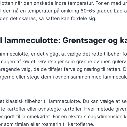
ulotten når den ønskede indre temperatur. For en mediu
 den nå en temperatur på omkring 60-65 grader. Lad alt
nden det skæres, så saften kan fordele sig.
il lammeculotte: Grøntsager og ka
mmeculotte, er det vigtigt at vælge det rette tilbehør fo
agen af kødet. Grøntsager som grønne bønner, gulerø
mragende valg, da de tilføjer farve og næring til retten. 
agerne eller stege dem i ovnen sammen med lammeculot
 et klassisk tilbehør til lammeculotte. Du kan vælge at 
te kartofler eller ovnstegte kartofler. Hver metode give
er godt til lammekødet. For en ekstra smagsdimension k
r som timian eller rosmarin til kartoflerne.