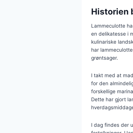
Historien
Lammeculotte har 
en delikatesse i 
kulinariske lands
har lammeculotte
grøntsager.
I takt med at mad
for den almindel
forskellige mari
Dette har gjort la
hverdagsmiddag
I dag findes der 
fortolkninger. Ua