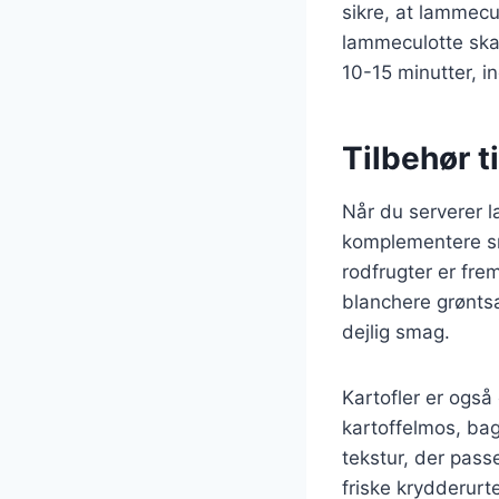
sikre, at lammec
lammeculotte skal
10-15 minutter, i
Tilbehør t
Når du serverer la
komplementere sm
rodfrugter er fre
blanchere grønts
dejlig smag.
Kartofler er også
kartoffelmos, bag
tekstur, der pass
friske krydderurte