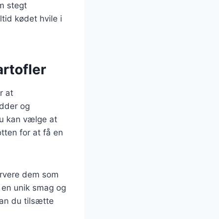
m stegt
id kødet hvile i
rtofler
r at
dder og
Du kan vælge at
ten for at få en
servere dem som
r en unik smag og
an du tilsætte