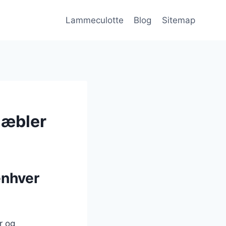
Lammeculotte
Blog
Sitemap
 æbler
enhver
r og