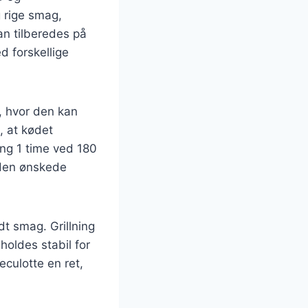
 rige smag,
kan tilberedes på
d forskellige
, hvor den kan
e, at kødet
ing 1 time ved 180
 den ønskede
dt smag. Grillning
oldes stabil for
culotte en ret,