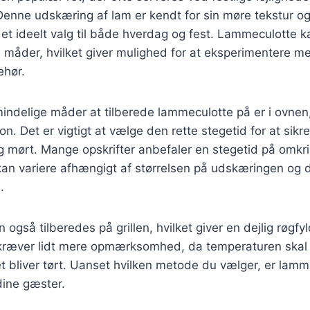
enne udskæring af lam er kendt for sin møre tekstur og
il et ideelt valg til både hverdag og fest. Lammeculotte 
 måder, hvilket giver mulighed for at eksperimentere me
ehør.
indelige måder at tilberede lammeculotte på er i ovnen
ion. Det er vigtigt at vælge den rette stegetid for at sikr
 og mørt. Mange opskrifter anbefaler en stegetid på omkr
kan variere afhængigt af størrelsen på udskæringen og
.
gså tilberedes på grillen, hvilket giver en dejlig røgfyl
kræver lidt mere opmærksomhed, da temperaturen skal h
t bliver tørt. Uanset hvilken metode du vælger, er lamme
dine gæster.