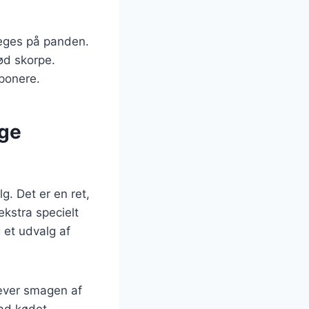
teges på panden.
ød skorpe.
mponere.
ige
. Det er en ret,
kstra specielt
 et udvalg af
hæver smagen af
lad kødet