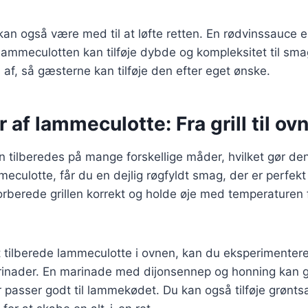
an også være med til at løfte retten. En rødvinssauce e
 lammeculotten kan tilføje dybde og kompleksitet til sm
af, så gæsterne kan tilføje den efter eget ønske.
r af lammeculotte: Fra grill til ov
tilberedes på mange forskellige måder, hvilket gør den t
meculotte, får du en dejlig røgfyldt smag, der er perfekt
 forberede grillen korrekt og holde øje med temperaturen 
 tilberede lammeculotte i ovnen, kan du eksperimentere
rinader. En marinade med dijonsennep og honning kan g
 passer godt til lammekødet. Du kan også tilføje grønt