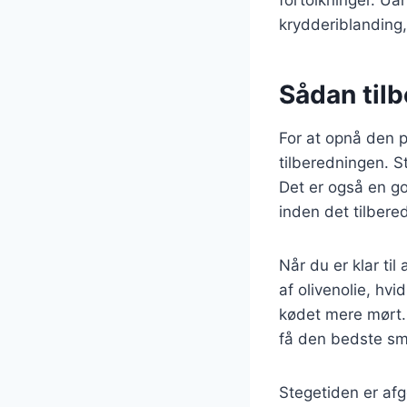
krydderiblanding, 
Sådan til
For at opnå den p
tilberedningen. S
Det er også en go
inden det tilbere
Når du er klar ti
af olivenolie, hv
kødet mere mørt.
få den bedste s
Stegetiden er afg