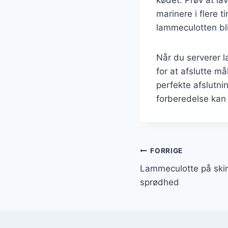
marinere i flere t
lammeculotten bl
Når du serverer l
for at afslutte m
perfekte afslutni
forberedelse kan
Indlægsnavi
FORRIGE
Lammeculotte på skin
sprødhed