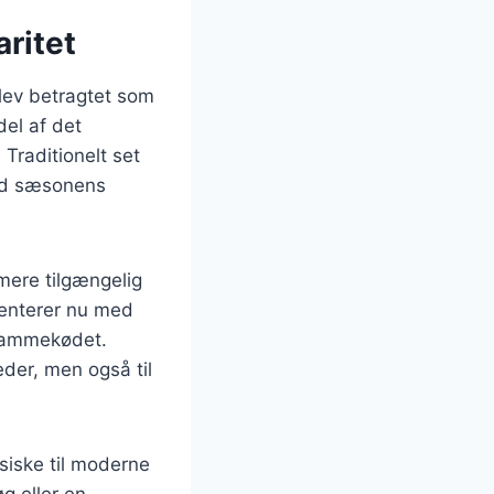
ritet
blev betragtet som
del af det
Traditionelt set
med sæsonens
mere tilgængelig
enterer nu med
 lammekødet.
heder, men også til
ssiske til moderne
g eller en