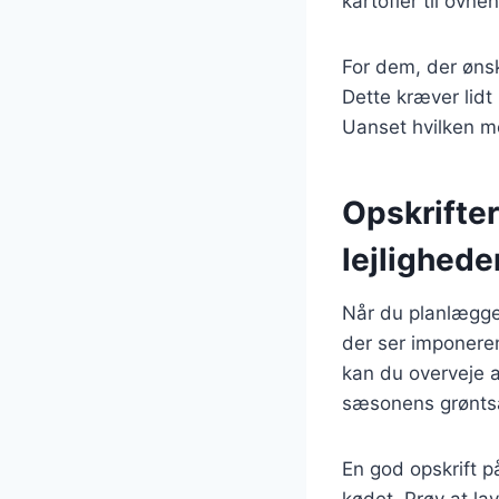
kartofler til ovne
For dem, der øns
Dette kræver lid
Uanset hvilken me
Opskrifter
lejlighede
Når du planlægger
der ser imponeren
kan du overveje 
sæsonens grønts
En god opskrift 
kødet. Prøv at la