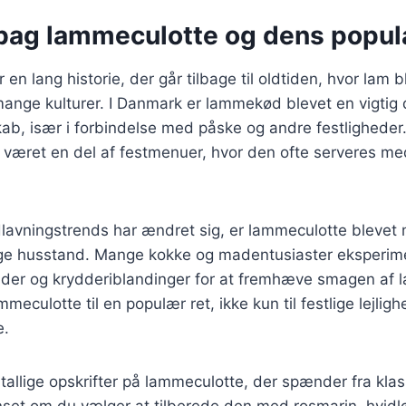
 bag lammeculotte og dens popula
en lang historie, der går tilbage til oldtiden, hvor lam 
mange kulturer. I Danmark er lammekød blevet en vigtig 
kab, især i forbindelse med påske og andre festligheder. 
 været en del af festmenuer, hvor den ofte serveres 
lavningstrends har ændret sig, er lammeculotte blevet 
ige husstand. Mange kokke og madentusiaster eksperim
nader og krydderiblandinger for at fremhæve smagen af
mmeculotte til en populær ret, ikke kun til festlige lejlig
e.
utallige opskrifter på lammeculotte, der spænder fra kla
nset om du vælger at tilberede den med rosmarin, hvidlø