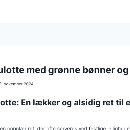
otte med grønne bønner og
9. november 2024
te: En lækker og alsidig ret til 
n populær ret, der ofte serveres ved festlige lejlighede