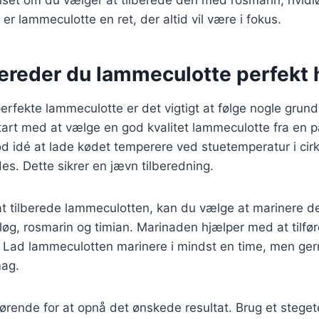
er lammeculotte en ret, der altid vil være i fokus.
bereder du lammeculotte perfekt 
erfekte lammeculotte er det vigtigt at følge nogle grund
tart med at vælge en god kvalitet lammeculotte fra en pål
d idé at lade kødet temperere ved stuetemperatur i cirk
des. Dette sikrer en jævn tilberedning.
l at tilberede lammeculotten, kan du vælge at marinere d
idløg, rosmarin og timian. Marinaden hjælper med at tilf
 Lad lammeculotten marinere i mindst en time, men ger
mag.
ørende for at opnå det ønskede resultat. Brug et stege