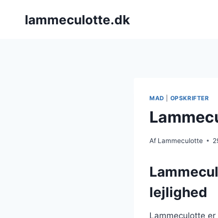
Fortsæt
lammeculotte.dk
til
indhold
MAD
|
OPSKRIFTER
Lammecul
Af
Lammeculotte
2
Lammeculot
lejlighed
Lammeculotte er e