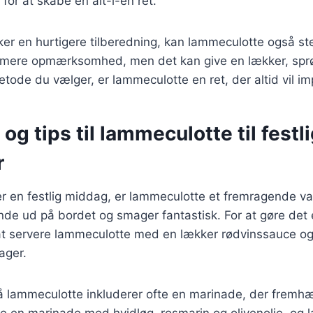
n for at skabe en alt-i-en ret.
ker en hurtigere tilberedning, kan lammeculotte også s
t mere opmærksomhed, men det kan give en lækker, spr
tode du vælger, er lammeculotte en ret, der altid vil i
 og tips til lammeculotte til festl
r
 en festlig middag, er lammeculotte et fremragende valg
de ud på bordet og smager fantastisk. For at gøre det e
at servere lammeculotte med en lækker rødvinssauce og
ager.
på lammeculotte inkluderer ofte en marinade, der frem
ve en marinade med hvidløg, rosmarin og olivenolie, og 