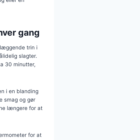
hver gang
læggende trin i
idelig slagter.
a 30 minutter,
en i en blanding
øre smag og gør
ne længere for at
termometer for at