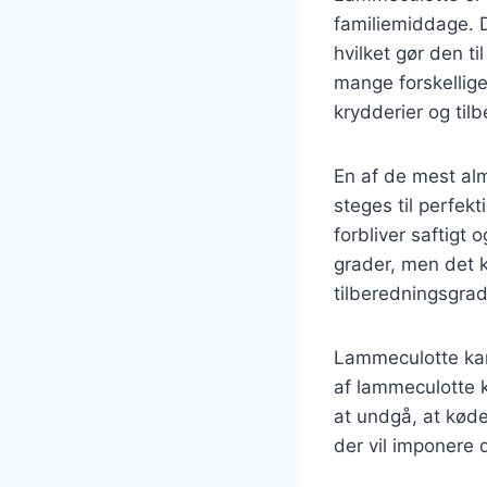
familiemiddage. D
hvilket gør den t
mange forskellige
krydderier og tilb
En af de mest alm
steges til perfekt
forbliver saftigt
grader, men det 
tilberedningsgrad
Lammeculotte kan o
af lammeculotte 
at undgå, at køde
der vil imponere 