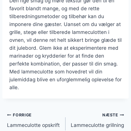
Den rige smag og møre tekstur gør den til en
favorit blandt mange, og med de rette
tilberedningsmetoder og tilbehør kan du
imponere dine gæster. Uanset om du vælger at
grille, stege eller tilberede lammeculotten i
ovnen, vil denne ret helt sikkert bringe glæde til
dit julebord. Glem ikke at eksperimentere med
marinader og krydderier for at finde den
perfekte kombination, der passer til din smag.
Med lammeculotte som hovedret vil din
julemiddag blive en uforglemmelig oplevelse for
alle.
Indlægsnavigation
FORRIGE
NÆSTE
Lammeculotte opskrift
Lammeculotte grillning