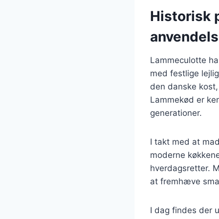
Historisk
anvendel
Lammeculotte har 
med festlige lejli
den danske kost, 
Lammekød er kend
generationer.
I takt med at mad
moderne køkkener.
hverdagsretter. 
at fremhæve smage
I dag findes der u