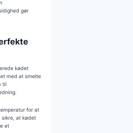
n
sidighed gør
erfekte
berede kødet
dtet med at smelte
til
edning.
temperatur for at
 sikre, at kødet
e et