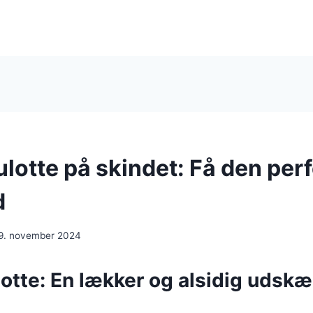
otte på skindet: Få den per
d
9. november 2024
tte: En lækker og alsidig udskæ