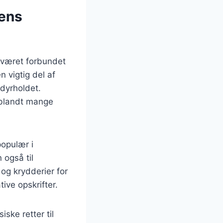
dens
 været forbundet
n vigtig del af
sdyrholdet.
 blandt mange
populær i
 også til
og krydderier for
ive opskrifter.
ske retter til