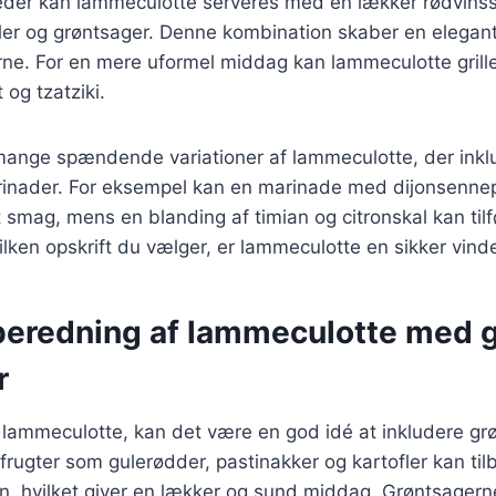
igheder kan lammeculotte serveres med en lækker rødvins
ler og grøntsager. Denne kombination skaber en elegan
ne. For en mere uformel middag kan lammeculotte grill
 og tzatziki.
mange spændende variationer af lammeculotte, der inklu
rinader. For eksempel kan en marinade med dijonsenne
 smag, mens en blanding af timian og citronskal kan tilfø
ilken opskrift du vælger, er lammeculotte en sikker vinde
ilberedning af lammeculotte med 
r
r lammeculotte, kan det være en god idé at inkludere g
dfrugter som gulerødder, pastinakker og kartofler kan 
n, hvilket giver en lækker og sund middag. Grøntsagern