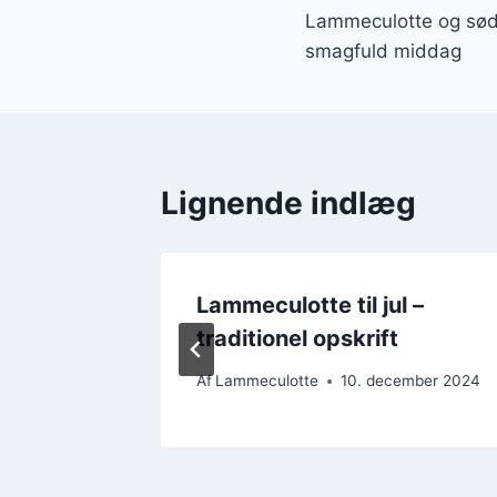
Lammeculotte og sød 
smagfuld middag
Lignende indlæg
Lammeculotte til jul –
mation
traditionel opskrift
ember 2024
Af
Lammeculotte
10. december 2024