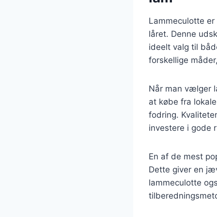
Lammeculotte er 
låret. Denne udsk
ideelt valg til b
forskellige måder,
Når man vælger la
at købe fra lokal
fodring. Kvalitete
investere i gode r
En af de mest po
Dette giver en jæv
lammeculotte også 
tilberedningsmet