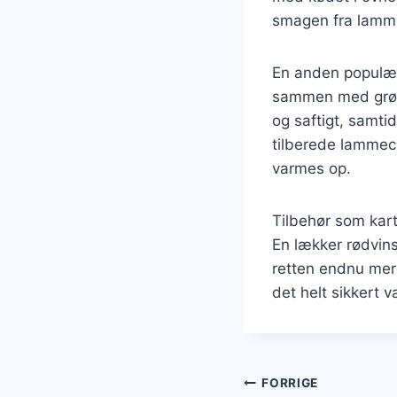
smagen fra lamme
En anden populær
sammen med grønt
og saftigt, samti
tilberede lammecu
varmes op.
Tilbehør som kart
En lækker rødvins
retten endnu mer
det helt sikkert
Indlægsnavi
FORRIGE