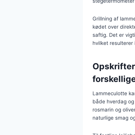
stegetermometer f
Grillning af lamm
kødet over direkt
saftig. Det er vig
hvilket resultere
Opskrifter
forskellig
Lammeculotte kan 
både hverdag og f
rosmarin og oliv
naturlige smag og