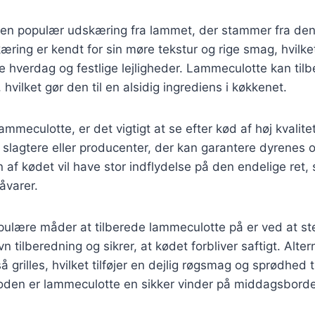
en populær udskæring fra lammet, der stammer fra den 
æring er kendt for sin møre tekstur og rige smag, hvilket
åde hverdag og festlige lejligheder. Lammeculotte kan ti
 hvilket gør den til en alsidig ingrediens i køkkenet.
mmeculotte, er det vigtigt at se efter kød af høj kvalite
e slagtere eller producenter, der kan garantere dyrenes
n af kødet vil have stor indflydelse på den endelige ret,
åvarer.
pulære måder at tilberede lammeculotte på er ved at st
n tilberedning og sikrer, at kødet forbliver saftigt. Alter
grilles, hvilket tilføjer en dejlig røgsmag og sprødhed t
oden er lammeculotte en sikker vinder på middagsborde