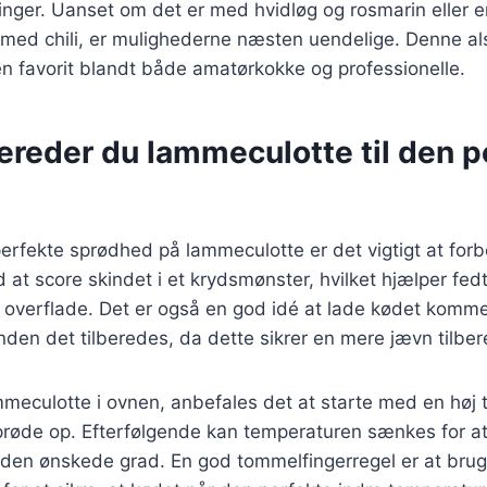
nger. Uanset om det er med hvidløg og rosmarin eller e
 med chili, er mulighederne næsten uendelige. Denne al
en favorit blandt både amatørkokke og professionelle.
ereder du lammeculotte til den p
erfekte sprødhed på lammeculotte er det vigtigt at for
d at score skindet i et krydsmønster, hvilket hjælper fe
 overflade. Det er også en god idé at lade kødet komme 
nden det tilberedes, da dette sikrer en mere jævn tilber
meculotte i ovnen, anbefales det at starte med en høj 
 sprøde op. Efterfølgende kan temperaturen sænkes for at
til den ønskede grad. En god tommelfingerregel er at brug