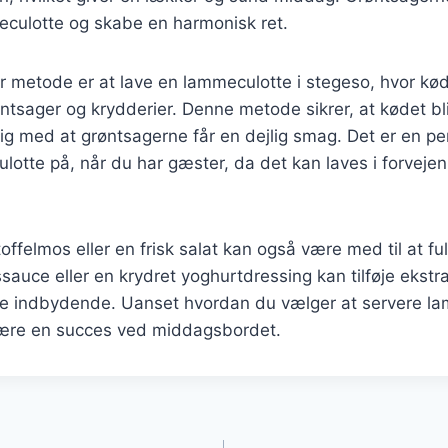
culotte og skabe en harmonisk ret.
 metode er at lave en lammeculotte i stegeso, hvor kød
sager og krydderier. Denne metode sikrer, at kødet bli
dig med at grøntsagerne får en dejlig smag. Det er en p
lotte på, når du har gæster, da det kan laves i forvejen
offelmos eller en frisk salat kan også være med til at f
sauce eller en krydret yoghurtdressing kan tilføje ekst
e indbydende. Uanset hvordan du vælger at servere lam
 være en succes ved middagsbordet.
gation