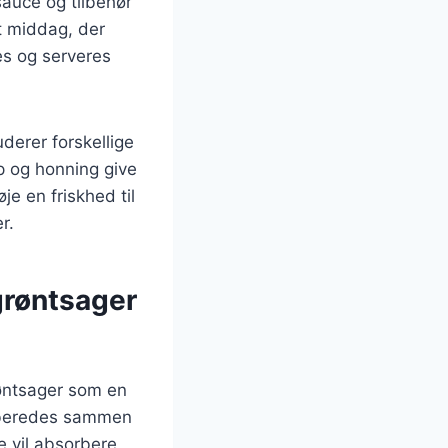
sauce og tilbehør
t middag, der
es og serveres
derer forskellige
p og honning give
je en friskhed til
r.
grøntsager
røntsager som en
tilberedes sammen
e vil absorbere