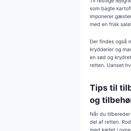
Til festlige lejl
som bagte kartof
imponerer gæster
med en frisk salat
Der findes også 
krydderier og ma
en sød og krydret
retten. Uanset hv
Tips til t
og tilbehø
Når du tilberede
del af retten. Ro
med kødet i ovne