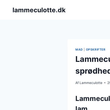
Fortsæt
lammeculotte.dk
til
indhold
MAD
|
OPSKRIFTER
Lammecul
sprødhe
Af
Lammeculotte
2
Lammeculo
lam