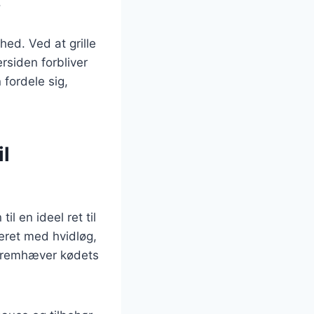
.
hed. Ved at grille
rsiden forbliver
 fordele sig,
il
l en ideel ret til
eret med hvidløg,
 fremhæver kødets