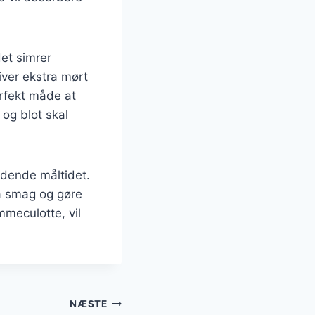
et simrer
ver ekstra mørt
erfekt måde at
 og blot skal
uldende måltidet.
ra smag og gøre
meculotte, vil
NÆSTE