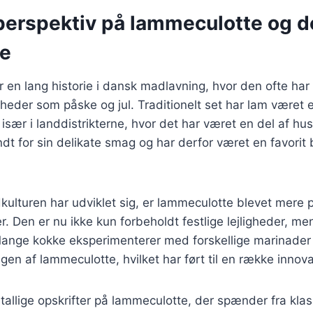
 perspektiv på lammeculotte og 
se
en lang historie i dansk madlavning, hvor den ofte har
gheder som påske og jul. Traditionelt set har lam været e
især i landdistrikterne, hvor det har været en del af hu
t for sin delikate smag og har derfor været en favorit
kulturen har udviklet sig, er lammeculotte blevet mere 
 Den er nu ikke kun forbeholdt festlige lejligheder, men
Mange kokke eksperimenterer med forskellige marinader 
n af lammeculotte, hvilket har ført til en række innovat
tallige opskrifter på lammeculotte, der spænder fra klassi