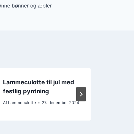
nne bønner og æbler
Lammeculotte til jul med
Lammec
festlig pyntning
tips til
Af
Lammeculotte
27. december 2024
Af
Lammecu