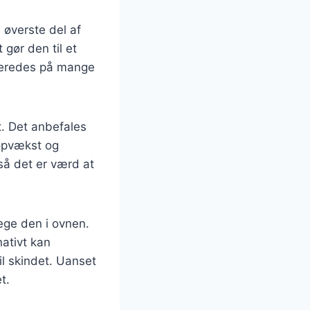
øverste del af
 gør den til et
lberedes på mange
t. Det anbefales
 opvækst og
 så det er værd at
ege den i ovnen.
nativt kan
il skindet. Uanset
t.