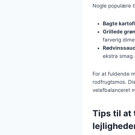
Nogle populære ti
Bagte kartof
Grillede grø
farverig dime
Rødvinssau
ekstra smag.
For at fuldende m
rodfrugtsmos. Di
velafbalanceret 
Tips til a
lejlighede