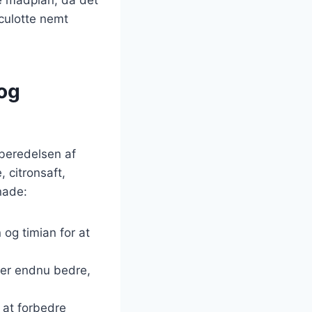
culotte nemt
 og
rberedelsen af
 citronsaft,
inade:
 og timian for at
ler endnu bedre,
 at forbedre