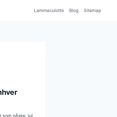
Lammeculotte
Blog
Sitemap
nhver
r som påske, jul