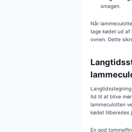
smagen.
Når lammeculotten 
tage kødet ud af 
ovnen. Dette sikr
Langtidss
lammecul
Langtidsstegning 
tid til at blive m
lammeculotten ved
kødet tilberedes 
En god tommelfing