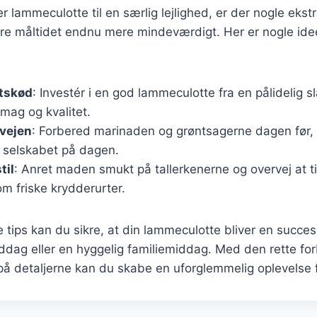
 lammeculotte til en særlig lejlighed, er der nogle ekstr
re måltidet endnu mere mindeværdigt. Her er nogle idee
etskød
: Investér i en god lammeculotte fra en pålidelig sl
mag og kvalitet.
rvejen
: Forbered marinaden og grøntsagerne dagen før,
de selskabet på dagen.
til
: Anret maden smukt på tallerkenerne og overvej at tilf
m friske krydderurter.
e tips kan du sikre, at din lammeculotte bliver en succe
 middag eller en hyggelig familiemiddag. Med den rette f
detaljerne kan du skabe en uforglemmelig oplevelse f