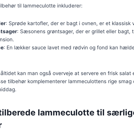
lbehør til lammeculotte inkluderer:
ler
: Sprøde kartofler, der er bagt i ovnen, er et klassisk 
ntsager
: Sæsonens grøntsager, der er grillet eller bagt, t
nsion.
ce
: En lækker sauce lavet med rødvin og fond kan hælde
åltidet kan man også overveje at servere en frisk salat 
sse tilbehør komplementerer lammeculottens rige smag 
middag.
t tilberede lammeculotte til særlig
r