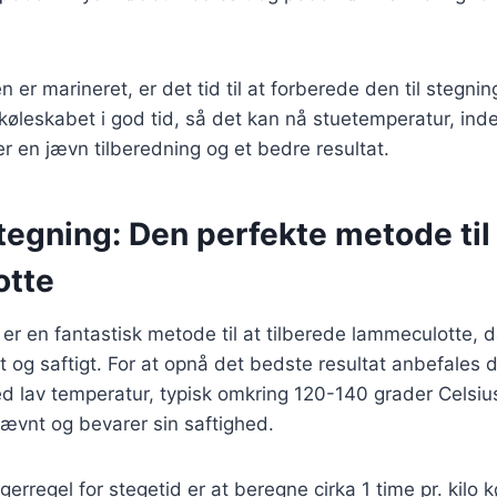
er marineret, er det tid til at forberede den til stegning
køleskabet i god tid, så det kan nå stuetemperatur, in
er en jævn tilberedning og et bedre resultat.
tegning: Den perfekte metode til
otte
er en fantastisk metode til at tilberede lammeculotte, d
ørt og saftigt. For at opnå det bedste resultat anbefales 
 lav temperatur, typisk omkring 120-140 grader Celsius.
jævnt og bevarer sin saftighed.
erregel for stegetid er at beregne cirka 1 time pr. kilo 