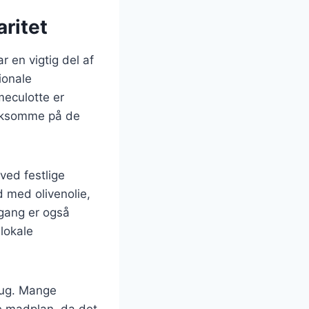
ritet
r en vigtig del af
ionale
meculotte er
ærksomme på de
ved festlige
d med olivenolie,
lgang er også
lokale
rug. Mange
e madplan, da det