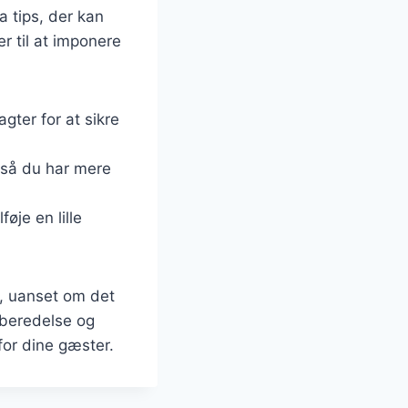
a tips, der kan
r til at imponere
agter for at sikre
 så du har mere
øje en lille
s, uanset om det
orberedelse og
or dine gæster.