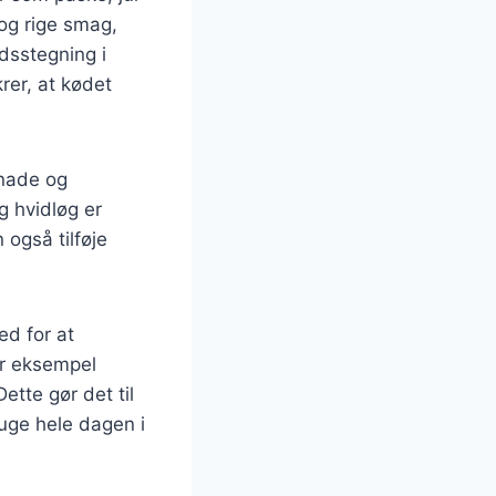
og rige smag,
idsstegning i
rer, at kødet
inade og
g hvidløg er
også tilføje
ed for at
or eksempel
ette gør det til
uge hele dagen i