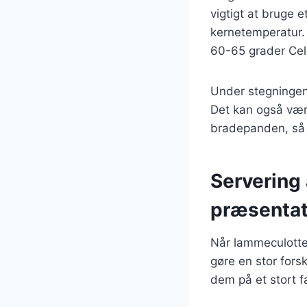
vigtigt at bruge 
kernetemperatur. 
60-65 grader Cel
Under stegningen
Det kan også være
bradepanden, så
Servering 
præsentat
Når lammeculotten
gøre en stor fors
dem på et stort fa