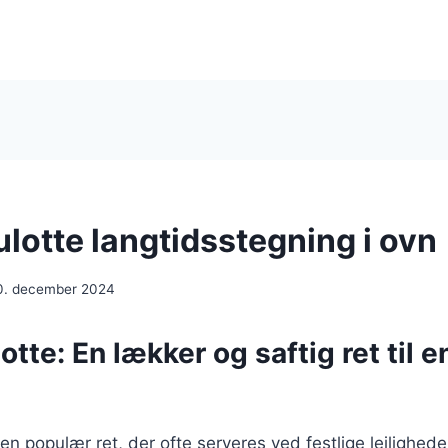
otte langtidsstegning i ovn
0. december 2024
te: En lækker og saftig ret til e
n populær ret, der ofte serveres ved festlige lejlighede