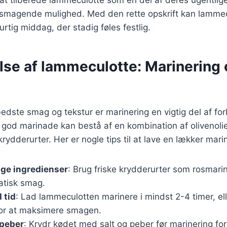
lsmagende mulighed. Med den rette opskrift kan lamme
hurtig middag, der stadig føles festlig.
lse af lammeculotte: Marinering
edste smag og tekstur er marinering en vigtig del af fo
god marinade kan bestå af en kombination af olivenolie,
krydderurter. Her er nogle tips til at lave en lækker mar
ige ingredienser
: Brug friske krydderurter som rosmarin
atisk smag.
 tid
: Lad lammeculotten marinere i mindst 2-4 timer, el
for at maksimere smagen.
 peber
: Krydr kødet med salt og peber før marinering for