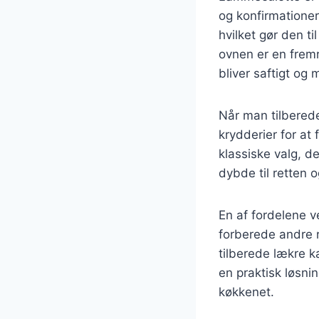
og konfirmationer
hvilket gør den ti
ovnen er en fremr
bliver saftigt og 
Når man tilberede
krydderier for a
klassiske valg, d
dybde til retten
En af fordelene v
forberede andre 
tilberede lækre ka
en praktisk løsni
køkkenet.