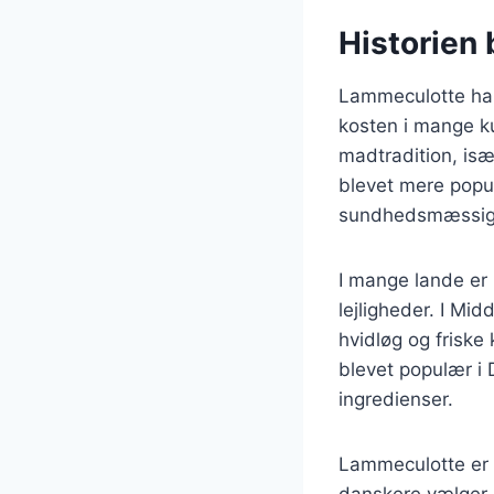
Historien
Lammeculotte har e
kosten i mange ku
madtradition, isæ
blevet mere popu
sundhedsmæssige 
I mange lande er 
lejligheder. I Mi
hvidløg og friske
blevet populær i
ingredienser.
Lammeculotte er i
danskere vælger 