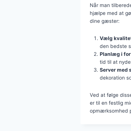
Når man tilbereder
hjælpe med at gø
dine gæster:
Vælg kvalit
den bedste s
Planlæg i fo
tid til at ny
Server med s
dekoration so
Ved at følge diss
er til en festlig
opmærksomhed på 