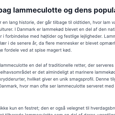
 bag lammeculotte og dens popula
n lang historie, der går tilbage til oldtiden, hvor lam va
lturer. I Danmark er lammekød blevet en del af den nat
r i forbindelse med højtider og festlige lejligheder. Lam
lær i de senere år, da flere mennesker er blevet opm
fordele ved at spise magert kød.
lammeculotte en del af traditionelle retter, der serveres 
ddelhavsområdet er det almindeligt at marinere lammekø
 krydderurter, hvilket giver en unik smagsprofil. Denne ti
 Danmark, hvor man ofte ser lammeculotte serveret med 
kke kun en festret; den er også velegnet til hverdagsb
at tilberede lammeculotte som en del af deres ugentlig