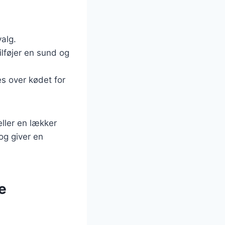
valg.
ilføjer en sund og
s over kødet for
eller en lækker
og giver en
e