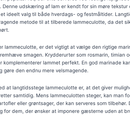
. Denne udskæring af lam er kendt for sin møre tekstur 
l et ideelt valg til både hverdags- og festmåltider. Langt
agende metode til at tilberede lammeculotte, da det sik
mørt.
r lammeculotte, er det vigtigt at vælge den rigtige mar
t fremhæve smagen. Krydderurter som rosmarin, timian o
er komplementerer lammet perfekt. En god marinade kan 
 og gøre den endnu mere velsmagende.
ed at langtidsstege lammeculotte er, at det giver muligh
retter samtidig. Mens lammeculotten steger, kan man f
rtofler eller grøntsager, der kan serveres som tilbehør. D
ng for dem, der ønsker at imponere gæsterne uden at br