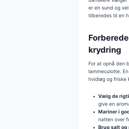
er en sund og ve
tilberedes til en 
Forberede
krydring
For at opnå den b
lammeculotte. En 
hvidløg og friske 
Vælg de rigt
give en arom
Mariner i god
natten over 
Brug salt og