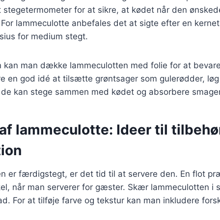
et stegetermometer for at sikre, at kødet når den ønsked
For lammeculotte anbefales det at sigte efter en kerne
sius for medium stegt.
 kan man dække lammeculotten med folie for at bevare
 en god idé at tilsætte grøntsager som gulerødder, løg 
 de kan stege sammen med kødet og absorbere smagen
af lammeculotte: Ideer til tilbehø
ion
 er færdigstegt, er det tid til at servere den. En flot p
kel, når man serverer for gæster. Skær lammeculotten i s
d. For at tilføje farve og tekstur kan man inkludere forsk