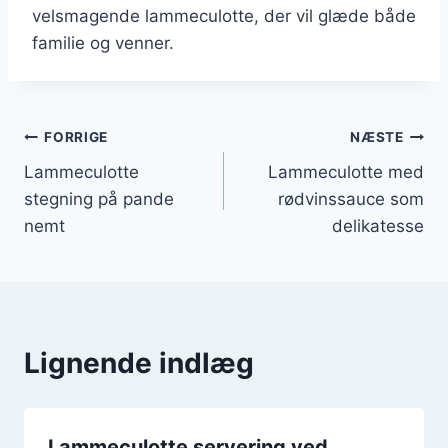
velsmagende lammeculotte, der vil glæde både
familie og venner.
Indlægsnavigation
FORRIGE
NÆSTE
Lammeculotte
Lammeculotte med
stegning på pande
rødvinssauce som
nemt
delikatesse
Lignende indlæg
Lammeculotte servering ved