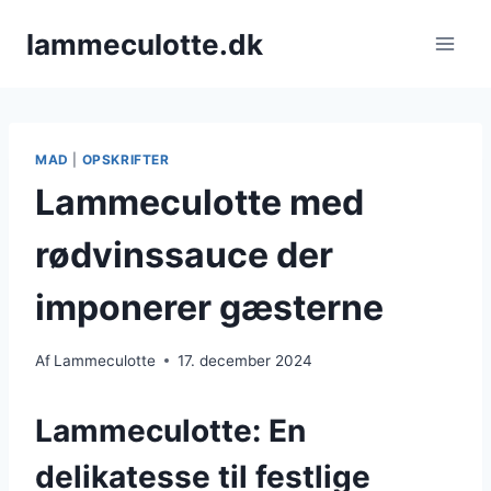
Fortsæt
lammeculotte.dk
til
indhold
MAD
|
OPSKRIFTER
Lammeculotte med
rødvinssauce der
imponerer gæsterne
Af
Lammeculotte
17. december 2024
Lammeculotte: En
delikatesse til festlige