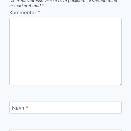
Din e-mailadresse vil ikke blive publiceret.
Krævede felter
er markeret med
*
Kommentar
*
Navn
*