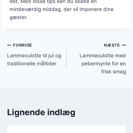
det. Med disse tips kan du skabe en
mindeværdig middag, der vil imponere dine
gæster.
Indlægsnavigation
FORRIGE
NÆSTE
Lammeculotte til jul og
Lammeculotte med
traditionelle måltider
pebermynte for en
frisk smag
Lignende indlæg