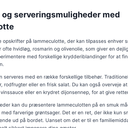
r og serveringsmuligheder med
otte
ge opskrifter på lammeculotte, der kan tilpasses enhver 
r ofte hvidløg, rosmarin og olivenolie, som giver en dejli
rimentere med forskellige krydderiblandinger for at fi
n.
serveres med en række forskellige tilbehør. Traditione
, rodfrugter eller en frisk salat. Du kan også overveje at
inssauce eller en krydret dijonsennep, for at give rett
igheder kan du præsentere lammeculotten på en smuk måde
t med farverige grøntsager. Det er en ret, der ikke kun
nde ud på bordet. Uanset om det er til en familiemiddag