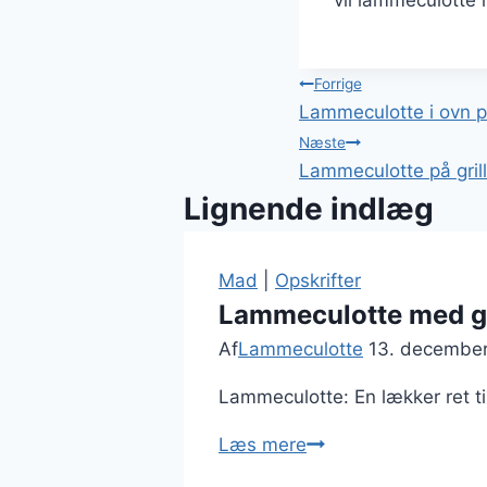
vil lammeculotte 
Indlægsnavi
Forrige
Lammeculotte i ovn 
Næste
Lammeculotte på gril
Lignende indlæg
Mad
|
Opskrifter
Lammeculotte med grø
Af
Lammeculotte
13. decembe
Lammeculotte: En lækker ret til
Lammeculotte
Læs mere
med