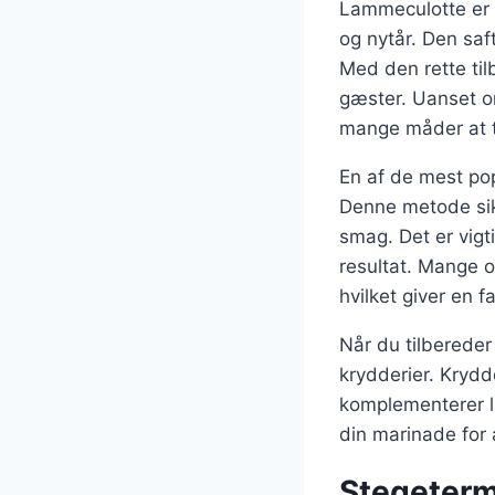
Lammeculotte er e
og nytår. Den sa
Med den rette til
gæster. Uanset om
mange måder at t
En af de mest pop
Denne metode sikr
smag. Det er vigt
resultat. Mange o
hvilket giver en 
Når du tilberede
krydderier. Krydd
komplementerer la
din marinade for a
Stegetermo