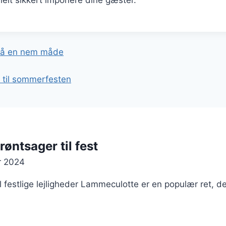
helt sikkert imponere dine gæster.
gation
på en nem måde
l til sommerfesten
ntsager til fest
r 2024
 festlige lejligheder Lammeculotte er en populær ret, de