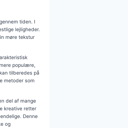
 gennem tiden. I
tlige lejligheder.
in møre tekstur
arakteristisk
 mere populære,
 kan tilberedes på
nde metoder som
 en del af mange
 kreative retter
uendelige. Denne
ke og