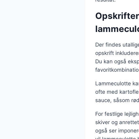
Opskrifte
lammecul
Der findes utalli
opskrift inkludere
Du kan også ekspe
favoritkombinatio
Lammeculotte kan 
ofte med kartofler
sauce, såsom rødv
For festlige lejl
skiver og anrette
også ser imponere