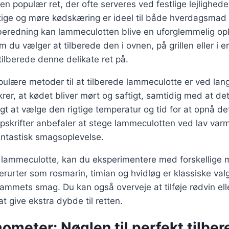
n populær ret, der ofte serveres ved festlige lejlighede
ftige og møre kødskæring er ideel til både hverdagsmad
beredning kan lammeculotten blive en uforglemmelig opl
 du vælger at tilberede den i ovnen, på grillen eller i e
ilberede denne delikate ret på.
ulære metoder til at tilberede lammeculotte er ved lan
er, at kødet bliver mørt og saftigt, samtidig med at de
igt at vælge den rigtige temperatur og tid for at opnå de
pskrifter anbefaler at stege lammeculotten ved lav varme
fantastisk smagsoplevelse.
r lammeculotte, kan du eksperimentere med forskellige 
erurter som rosmarin, timian og hvidløg er klassiske val
mmets smag. Du kan også overveje at tilføje rødvin elle
t give ekstra dybde til retten.
meter: Nøglen til perfekt tilbe