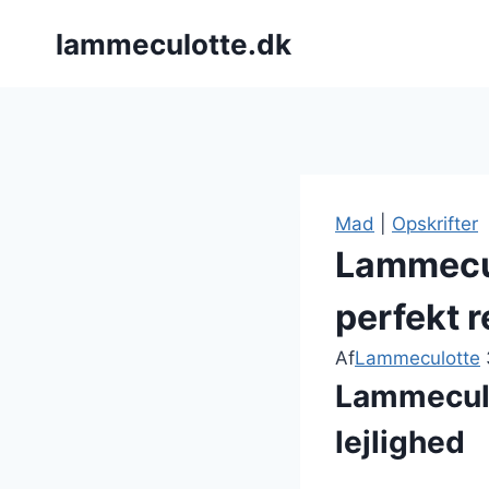
Fortsæt
lammeculotte.dk
til
indhold
Mad
|
Opskrifter
Lammecul
perfekt r
Af
Lammeculotte
Lammeculot
lejlighed