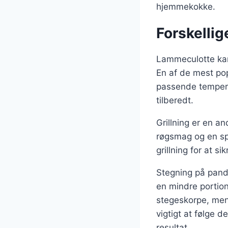
hjemmekokke.
Forskellig
Lammeculotte kan 
En af de mest pop
passende tempera
tilberedt.
Grillning er en a
røgsmag og en spr
grillning for at si
Stegning på pande
en mindre portion
stegeskorpe, mens
vigtigt at følge 
resultat.