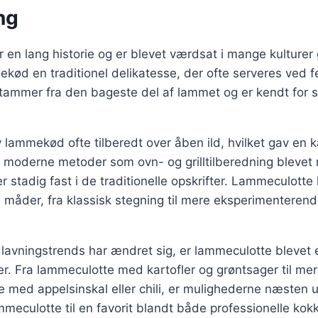
ng
en lang historie og er blevet værdsat i mange kulturer
ød en traditionel delikatesse, der ofte serveres ved fes
ammer fra den bageste del af lammet og er kendt for s
 lammekød ofte tilberedt over åben ild, hvilket gav en k
r moderne metoder som ovn- og grilltilberedning blevet
stadig fast i de traditionelle opskrifter. Lammeculotte
e måder, fra klassisk stegning til mere eksperimentere
dlavningstrends har ændret sig, er lammeculotte blevet
r. Fra lammeculotte med kartofler og grøntsager til mere
 med appelsinskal eller chili, er mulighederne næsten 
mmeculotte til en favorit blandt både professionelle kok