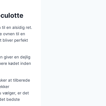
eculotte
il en alsidig ret.
 ovnen til en
 bliver perfekt
n giver en dejlig
nere kødet inden
ker at tilberede
ækker
 vælger, er det
 det bedste