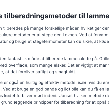
e tilberedningsmetoder til lamm
tilberedes på mange forskellige måder, hvilket gør den t
ulære metoder er at stege den i ovnen. Ved at forvarme
tur og bruge et stegetermometer kan du sikre, at kødet
nden fantastisk måde at tilberede lammeculotte på. Grille
ød overflade, som mange elsker. Det er vigtigt at mari
kre, at det forbliver saftigt og smagfuldt.
 er også en hurtig og effektiv metode, især hvis du øns
. Ved at bruge en god pande og lidt olie kan du få en l
 kødet forbliver mørt indeni. Uanset hvilken metode du
de grundlæggende principper for tilberedning for at opnå