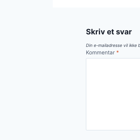
grøntsager
til
fest
Skriv et svar
Din e-mailadresse vil ikke b
Kommentar
*