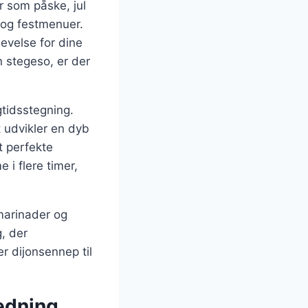
r som påske, jul
 og festmenuer.
evelse for dine
n stegeso, er der
gtidsstegning.
t udvikler en dyb
t perfekte
 i flere timer,
marinader og
g, der
r dijonsennep til
redning