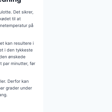
otte. Det sikrer,
ødet til at
ernetemperatur på
t kan resultere i
et i den tykkeste
r den ønskede
t par minutter, før
ler. Derfor kan
par grader under
ang.