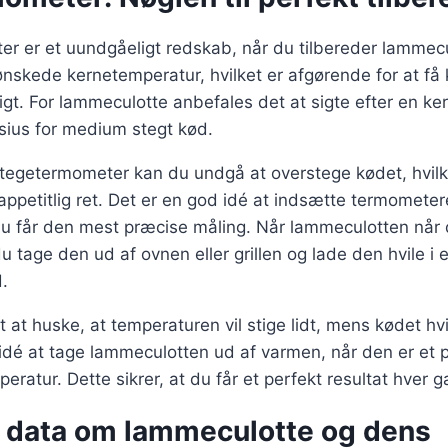
r er et uundgåeligt redskab, når du tilbereder lammecul
nskede kernetemperatur, hvilket er afgørende for at få k
gt. For lammeculotte anbefales det at sigte efter en k
sius for medium stegt kød.
tegetermometer kan du undgå at overstege kødet, hvilke
appetitlig ret. Det er en god idé at indsætte termometer
 du får den mest præcise måling. Når lammeculotten nå
 tage den ud af ovnen eller grillen og lade den hvile i e
.
t at huske, at temperaturen vil stige lidt, mens kødet hvi
idé at tage lammeculotten ud af varmen, når den er et 
ratur. Dette sikrer, at du får et perfekt resultat hver g
e data om lammeculotte og dens