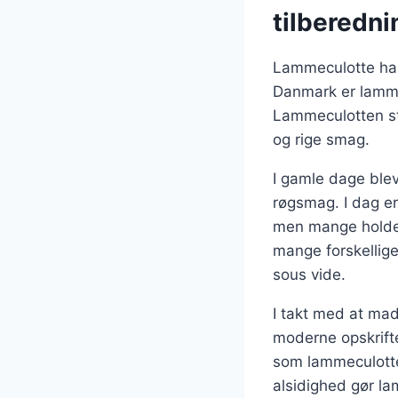
tilberedni
Lammeculotte har 
Danmark er lammek
Lammeculotten st
og rige smag.
I gamle dage blev
røgsmag. I dag e
men mange holder 
mange forskellig
sous vide.
I takt med at ma
moderne opskrifte
som lammeculotte
alsidighed gør la