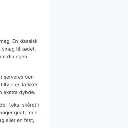
smag. En klassisk
g smag til kødet.
nde din egen
lt serveres den
 tilføje en lækker
en ekstra dybde.
, f.eks. skåret i
 smager godt, men
 eller en fest,