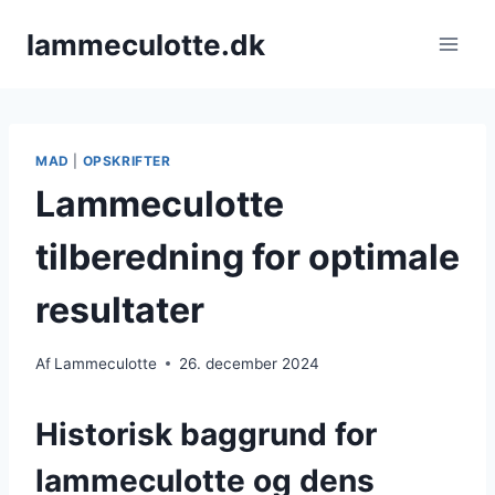
Fortsæt
lammeculotte.dk
til
indhold
MAD
|
OPSKRIFTER
Lammeculotte
tilberedning for optimale
resultater
Af
Lammeculotte
26. december 2024
Historisk baggrund for
lammeculotte og dens