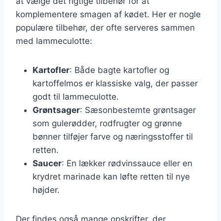
at vælge det rigtige tilbehør for at
komplementere smagen af kødet. Her er nogle
populære tilbehør, der ofte serveres sammen
med lammeculotte:
Kartofler
: Både bagte kartofler og
kartoffelmos er klassiske valg, der passer
godt til lammeculotte.
Grøntsager
: Sæsonbestemte grøntsager
som gulerødder, rodfrugter og grønne
bønner tilføjer farve og næringsstoffer til
retten.
Saucer
: En lækker rødvinssauce eller en
krydret marinade kan løfte retten til nye
højder.
Der findes også mange opskrifter, der