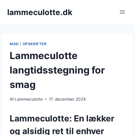
Fortsæt
lammeculotte.dk
til
indhold
MAD
|
OPSKRIFTER
Lammeculotte
langtidsstegning for
smag
Af
Lammeculotte
17. december 2024
Lammeculotte: En lækker
og alsidig ret til enhver