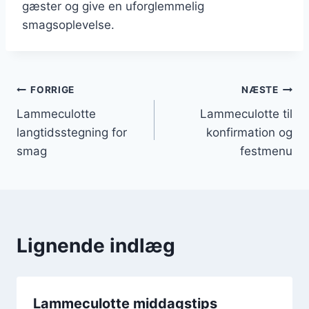
gæster og give en uforglemmelig
smagsoplevelse.
Indlægsnavigation
FORRIGE
NÆSTE
Lammeculotte
Lammeculotte til
langtidsstegning for
konfirmation og
smag
festmenu
Lignende indlæg
Lammeculotte middagstips