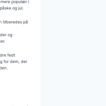
 mere populær i
påske og jul.
n tilberedes på
ader og
er.
dre fedt
lg for dem, der
den.