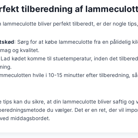
erfekt tilberedning af lammeculot
in lammeculotte bliver perfekt tilberedt, er der nogle tips
etskød
: Sørg for at købe lammeculotte fra en pålidelig kil
mag og kvalitet.
 Lad kødet komme til stuetemperatur, inden det tilberede
ning.
mmeculotten hvile i 10-15 minutter efter tilberedning, s
e tips kan du sikre, at din lammeculotte bliver saftig o
lberedningsmetode du vælger. Det er en ret, der vil imp
 ved middagsbordet.