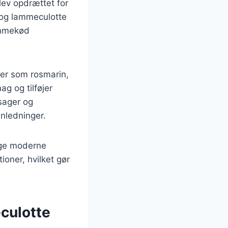
blev opdrættet for
, og lammeculotte
ammekød
ser som rosmarin,
g og tilføjer
sager og
anledninger.
ange moderne
oner, hvilket gør
eculotte