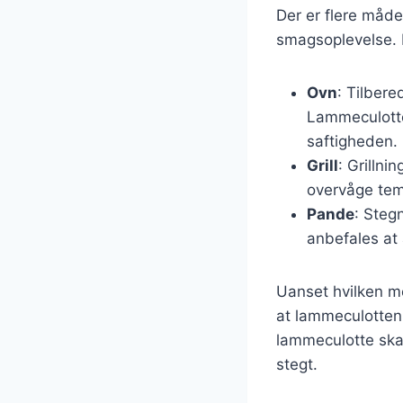
Der er flere måde
smagsoplevelse. 
Ovn
: Tilbere
Lammeculotte
saftigheden.
Grill
: Grillni
overvåge tem
Pande
: Steg
anbefales at 
Uanset hvilken me
at lammeculotten 
lammeculotte ska
stegt.