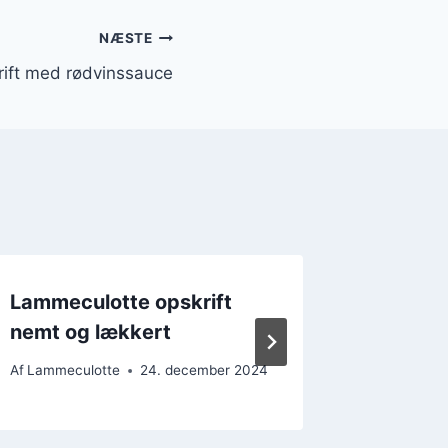
NÆSTE
ift med rødvinssauce
Lammeculotte opskrift
Lammecu
nemt og lækkert
helgen
Af
Lammeculotte
24. december 2024
Af
Lammecu