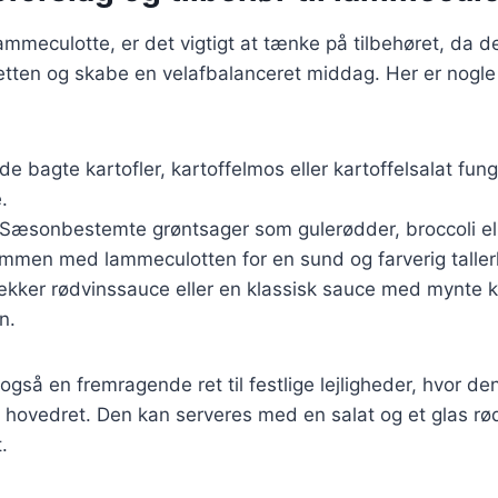
ammeculotte, er det vigtigt at tænke på tilbehøret, da d
tten og skabe en velafbalanceret middag. Her er nogl
de bagte kartofler, kartoffelmos eller kartoffelsalat fung
.
 Sæsonbestemte grøntsager som gulerødder, broccoli ell
ammen med lammeculotten for en sund og farverig taller
lækker rødvinssauce eller en klassisk sauce med mynte ka
n.
gså en fremragende ret til festlige lejligheder, hvor de
hovedret. Den kan serveres med en salat og et glas rød
.