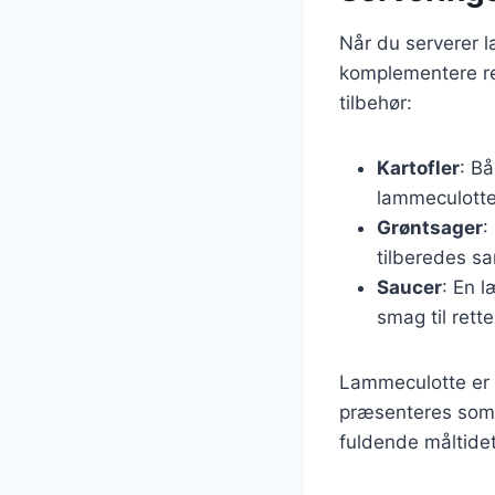
Når du serverer l
komplementere re
tilbehør:
Kartofler
: Bå
lammeculotte
Grøntsager
:
tilberedes s
Saucer
: En 
smag til rette
Lammeculotte er o
præsenteres som 
fuldende måltidet