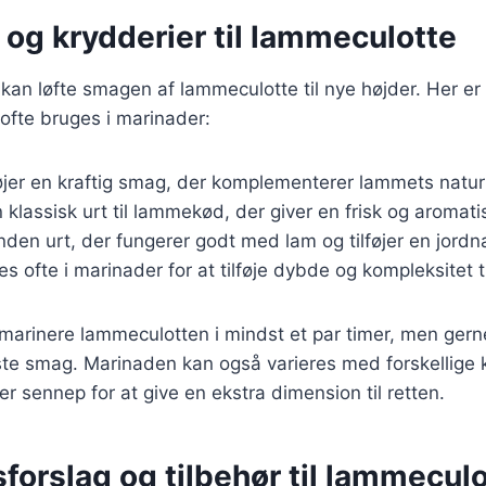
og krydderier til lammeculotte
kan løfte smagen af lammeculotte til nye højder. Her e
 ofte bruges i marinader:
føjer en kraftig smag, der komplementerer lammets natu
n klassisk urt til lammekød, der giver en frisk og aromat
nden urt, der fungerer godt med lam og tilføjer en jord
es ofte i marinader for at tilføje dybde og kompleksitet ti
marinere lammeculotten i mindst et par timer, men gern
te smag. Marinaden kan også varieres med forskellige 
eller sennep for at give en ekstra dimension til retten.
forslag og tilbehør til lammecul