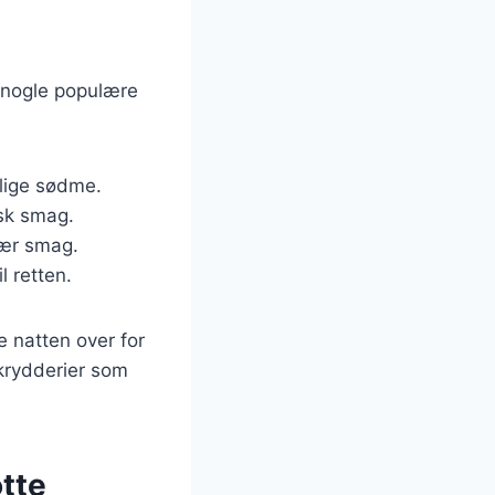
r nogle populære
rlige sødme.
isk smag.
nær smag.
l retten.
e natten over for
krydderier som
otte