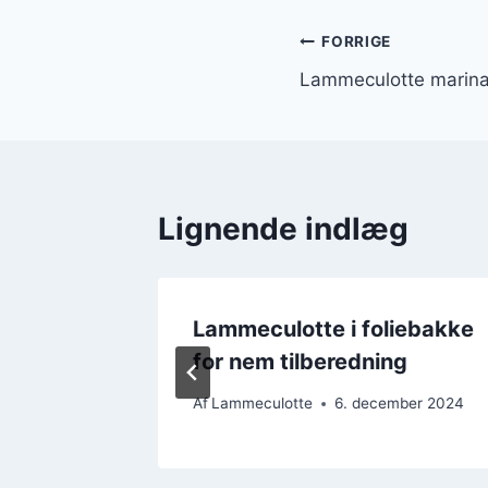
Indlægsnavi
FORRIGE
Lammeculotte marina
Lignende indlæg
Lammeculotte i foliebakke
g
for nem tilberedning
mber 2024
Af
Lammeculotte
6. december 2024