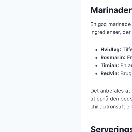
Marinader 
En god marinade 
ingredienser, der
Hvidløg
: Til
Rosmarin
: E
Timian
: En a
Rødvin
: Brug
Det anbefales at 
at opnå den beds
chili, citronsaft 
Serverings