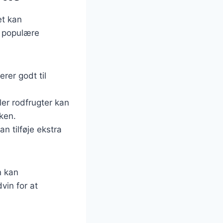
et kan
e populære
erer godt til
er rodfrugter kan
ken.
n tilføje ekstra
n kan
vin for at