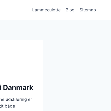
Lammeculotte
Blog
Sitemap
 i Danmark
nne udskæring er
ndt både