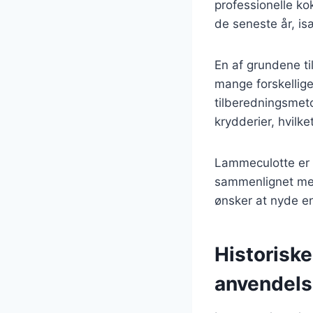
professionelle k
de seneste år, isæ
En af grundene ti
mange forskellige
tilberedningsmet
krydderier, hvilk
Lammeculotte er 
sammenlignet med 
ønsker at nyde 
Historisk
anvendel