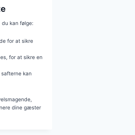
te
, du kan følge:
de for at sikre
s, for at sikre en
å safterne kan
g velsmagende,
onere dine gæster