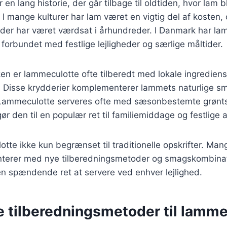
en lang historie, der går tilbage til oldtiden, hvor lam 
 I mange kulturer har lam været en vigtig del af kosten
 der har været værdsat i århundreder. I Danmark har l
t forbundet med festlige lejligheder og særlige måltider.
en er lammeculotte ofte tilberedt med lokale ingredien
. Disse krydderier komplementerer lammets naturlige sma
. Lammeculotte serveres ofte med sæsonbestemte grønt
 gør den til en populær ret til familiemiddage og festlige 
otte ikke kun begrænset til traditionelle opskrifter. M
terer med nye tilberedningsmetoder og smagskombinati
en spændende ret at servere ved enhver lejlighed.
e tilberedningsmetoder til lamm