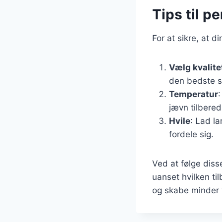
Tips til p
For at sikre, at d
Vælg kvalit
den bedste s
Temperatur
:
jævn tilbered
Hvile
: Lad la
fordele sig.
Ved at følge diss
uanset hvilken ti
og skabe minder