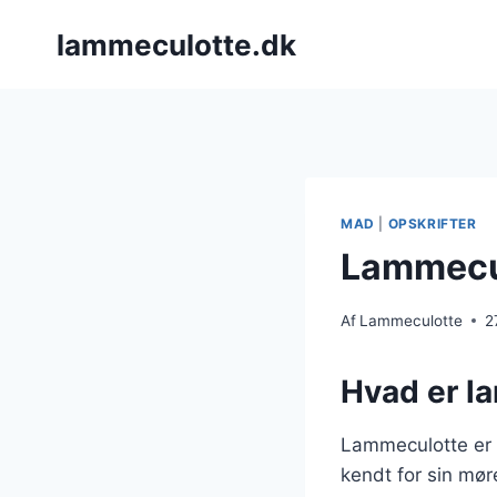
Fortsæt
lammeculotte.dk
til
indhold
MAD
|
OPSKRIFTER
Lammecul
Af
Lammeculotte
2
Hvad er l
Lammeculotte er 
kendt for sin møre