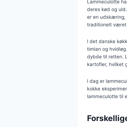
Lammeculotte har 
deres kød og uld.
er en udskæring,
traditionelt være
I det danske køkk
timian og hvidløg
dybde til retten
kartofler, hvilket
I dag er lammecul
kokke eksperimen
lammeculotte til 
Forskellig