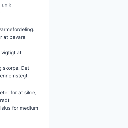
 unik
:
varmefordeling.
r at bevare
vigtigt at
g skorpe. Det
 gennemstegt.
er for at sikre,
eredt
lsius for medium