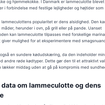
okke og hjemmekokke. I Danmark er lammeculotte blevet
r i forbindelse med festlige lejligheder og højtider som 
l lammeculottens popularitet er dens alsidighed. Den ka
 måder, herunder i ovn, på grill eller på pande. Uanset
oden kan lammeculotte tilpasses med forskellige marin
et giver mulighed for at eksperimentere med smagsnuanc
også en sundere kødudskæring, da den indeholder min
andre røde kødtyper. Dette gør den til et attraktivt va
en lækker middag uden at gå på kompromis med sundhe
e data om lammeculotte og dens
se