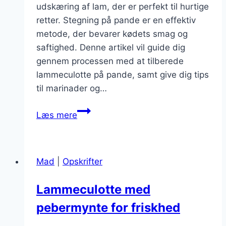
udskæring af lam, der er perfekt til hurtige
retter. Stegning på pande er en effektiv
metode, der bevarer kødets smag og
saftighed. Denne artikel vil guide dig
gennem processen med at tilberede
lammeculotte på pande, samt give dig tips
til marinader og…
Lammeculotte
Læs mere
stegning
på
pande
Mad
|
Opskrifter
til
hurtig
Lammeculotte med
ret
pebermynte for friskhed