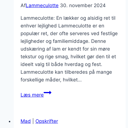
Af
Lammeculotte
30. november 2024
Lammeculotte: En lækker og alsidig ret til
enhver lejlighed Lammeculotte er en
populær ret, der ofte serveres ved festlige
lejligheder og familiemiddage. Denne
udskæring af lam er kendt for sin møre
tekstur og rige smag, hvilket gør den til et
ideelt valg til både hverdag og fest.
Lammeculotte kan tilberedes på mange
forskellige måder, hvilket…
Lammeculotte
Læs mere
med
pebermynte
for
Mad
|
Opskrifter
friskhed