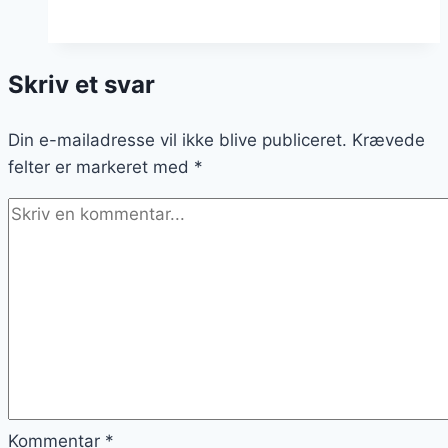
med
kartofler
og
Skriv et svar
smørret
Din e-mailadresse vil ikke blive publiceret.
Krævede
felter er markeret med
*
Kommentar
*