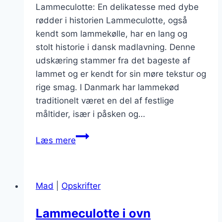
Lammeculotte: En delikatesse med dybe
rødder i historien Lammeculotte, også
kendt som lammekølle, har en lang og
stolt historie i dansk madlavning. Denne
udskæring stammer fra det bageste af
lammet og er kendt for sin møre tekstur og
rige smag. I Danmark har lammekød
traditionelt været en del af festlige
måltider, især i påsken og…
Lammeculotte
Læs mere
og
risotto
til
Mad
|
Opskrifter
gourmetoplevelse
Lammeculotte i ovn