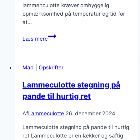
lammenculotte kræver omhyggelig
opmærksomhed på temperatur og tid for
at…
Hvad
Læs mere
er
lammenculottes
stegeproces?
Mad
|
Opskrifter
Lammeculotte stegning på
pande til hurtig ret
Af
Lammeculotte
26. december 2024
Lammeculotte stegning på pande til hurtig
ret Lammeculotte er en lækker og saftig