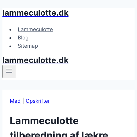
lammeculotte.dk
Fortsæt
til
indhold
Lammeculotte
Blog
Sitemap
lammeculotte.dk
Mad
|
Opskrifter
Lammeculotte
tilberedning af lækre