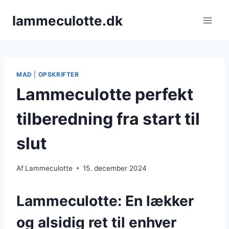
Fortsæt
lammeculotte.dk
til
indhold
MAD
|
OPSKRIFTER
Lammeculotte perfekt
tilberedning fra start til
slut
Af
Lammeculotte
15. december 2024
Lammeculotte: En lækker
og alsidig ret til enhver