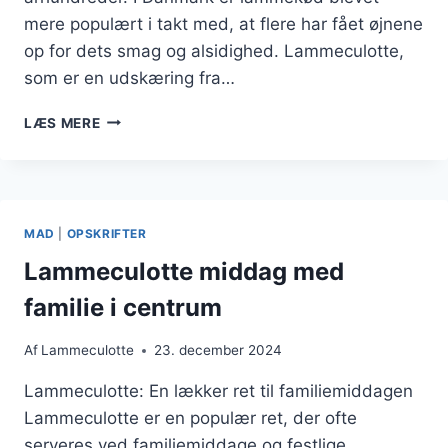
mere populært i takt med, at flere har fået øjnene
op for dets smag og alsidighed. Lammeculotte,
som er en udskæring fra…
LAMMECULOTTE
LÆS MERE
MED
RØDVINSSAUCE
IDÉER
MAD
|
OPSKRIFTER
Lammeculotte middag med
familie i centrum
Af
Lammeculotte
23. december 2024
Lammeculotte: En lækker ret til familiemiddagen
Lammeculotte er en populær ret, der ofte
serveres ved familiemiddage og festlige