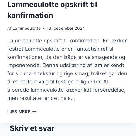
Lammeculotte opskrift til
konfirmation
Af
Lammeculotte
13. december 2024
Lammeculotte opskrift til konfirmation: En lækker
festret Lammeculotte er en fantastisk ret til
konfirmationer, da den både er velsmagende og
imponerende. Denne udskæring af lam er kendt
for sin møre tekstur og rige smag, hvilket gør den
til et perfekt valg til festlige lejligheder. At
tilberede lammeculotte kræver lidt forberedelse,
men resultatet er det hele…
LAMMECULOTTE
LÆS MERE
OPSKRIFT
TIL
Skriv et svar
KONFIRMATION