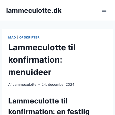
Fortsæt
lammeculotte.dk
til
indhold
MAD
|
OPSKRIFTER
Lammeculotte til
konfirmation:
menuideer
Af
Lammeculotte
24. december 2024
Lammeculotte til
konfirmation: en festlig