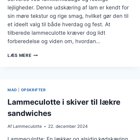
lejligheder. Denne udskæring af lam er kendt for
sin møre tekstur og rige smag, hvilket gør den til
et ideelt valg til både hverdag og fest. At
tilberede lammeculotte kræver dog lidt
forberedelse og viden om, hvordan…
LAMMECULOTTE
LÆS MERE
MIDDAG
MED
FAMILIE
I
CENTRUM
MAD
|
OPSKRIFTER
Lammeculotte i skiver til lækre
sandwiches
Af
Lammeculotte
22. december 2024
Lammeculotte: En lækker og alsidig kødskæring