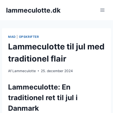
Fortsæt
lammeculotte.dk
til
indhold
MAD
|
OPSKRIFTER
Lammeculotte til jul med
traditionel flair
Af
Lammeculotte
25. december 2024
Lammeculotte: En
traditionel ret til jul i
Danmark