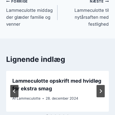
Indlægsnavigation
FORRIGE
NÆSTE
Lammeculotte middag
Lammeculotte til
der glæder familie og
nytårsaften med
venner
festlighed
Lignende indlæg
Lammeculotte opskrift med hvidløg
for ekstra smag
Af
Lammeculotte
28. december 2024