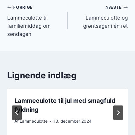
Indlægsnavigation
FORRIGE
NÆSTE
Lammeculotte til
Lammeculotte og
familiemiddag om
grøntsager i én ret
søndagen
Lignende indlæg
Lammeculotte til jul med smagfuld
fyldning
Af
Lammeculotte
13. december 2024