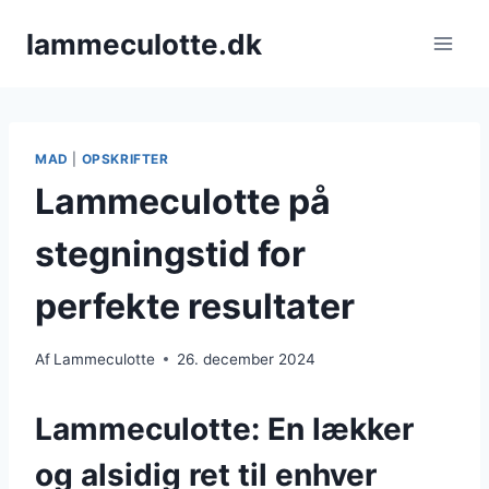
Fortsæt
lammeculotte.dk
til
indhold
MAD
|
OPSKRIFTER
Lammeculotte på
stegningstid for
perfekte resultater
Af
Lammeculotte
26. december 2024
Lammeculotte: En lækker
og alsidig ret til enhver