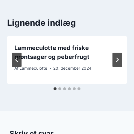
Lignende indlæg
Lammeculotte med friske
grøntsager og peberfrugt
Af
Lammeculotte
20. december 2024
Skriv et svar