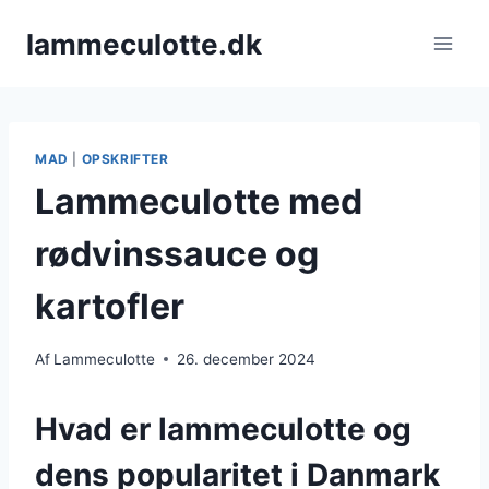
Fortsæt
lammeculotte.dk
til
indhold
MAD
|
OPSKRIFTER
Lammeculotte med
rødvinssauce og
kartofler
Af
Lammeculotte
26. december 2024
Hvad er lammeculotte og
dens popularitet i Danmark