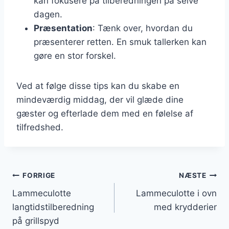
kan fokusere på tilberedningen på selve
dagen.
Præsentation
: Tænk over, hvordan du
præsenterer retten. En smuk tallerken kan
gøre en stor forskel.
Ved at følge disse tips kan du skabe en
mindeværdig middag, der vil glæde dine
gæster og efterlade dem med en følelse af
tilfredshed.
Indlægsnavigation
FORRIGE
NÆSTE
Lammeculotte
Lammeculotte i ovn
langtidstilberedning
med krydderier
på grillspyd