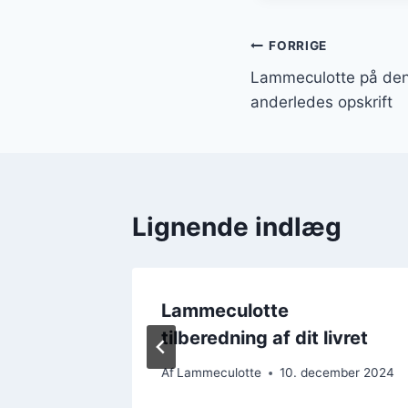
Indlægsnavi
FORRIGE
Lammeculotte på de
anderledes opskrift
Lignende indlæg
rift
Lammeculotte
tilberedning af dit livret
ember 2024
Af
Lammeculotte
10. december 2024