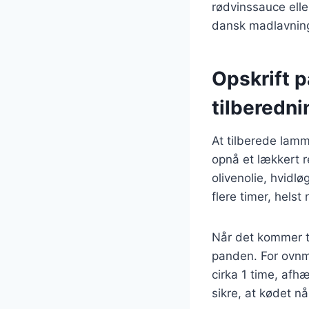
rødvinssauce elle
dansk madlavnin
Opskrift p
tilberedni
At tilberede lam
opnå et lækkert re
olivenolie, hvidl
flere timer, helst
Når det kommer ti
panden. For ovnm
cirka 1 time, afh
sikre, at kødet n