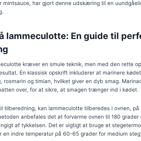
r mintsauce, har gjort denne udskæring til en uundgåel
g.
å lammeculotte: En guide til perf
ng
meculotte kræver en smule teknik, men med den rette op
sultat. En klassisk opskrift inkluderer at marinere kødet
øg, rosmarin og timian, hvilket giver en dyb smag. Marina
 natten over, for at sikre, at smagen trænger ind i kødet.
l tilberedning, kan lammeculotte tilberedes i ovnen, på g
etoden anbefales det at forvarme ovnen til 180 grader 
ængigt af tykkelsen. Det er vigtigt at bruge et stegeterm
år en indre temperatur på 60-65 grader for medium steg