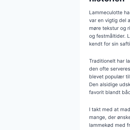
Lammeculotte har e
var en vigtig del
møre tekstur og r
og festmåltider. 
kendt for sin saf
Traditionelt har 
den ofte serveres
blevet populær t
Den alsidige udsk
favorit blandt bå
I takt med at mad
mange, der ønske
lammekød med fri