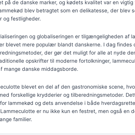
t på de danske marker, og kødets kvalitet var en vigtig 
mekød blev betragtet som en delikatesse, der blev s
r og festligheder.
rialiseringen og globaliseringen er tilgængeligheden af
er blevet mere populær blandt danskerne. I dag findes
beredningsmetoder, der gør det muligt for alle at nyde d
aditionelle opskrifter til moderne fortolkninger, lammecu
 af mange danske middagsborde.
culotte blevet en del af den gastronomiske scene, hvo
ed forskellige krydderier og tilberedningsmetoder. Dette
e for lammekød og dets anvendelse i både hverdagsrette
 Lammeculotte er nu ikke kun en festret, men også en d
nge familier.