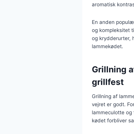
aromatisk kontras
En anden populær
og kompleksitet t
og krydderurter, 
lammekødet.
Grillning 
grillfest
Grillning af lamm
vejret er godt. Fo
lammeculotte og f
kødet forbliver sa