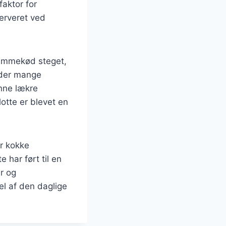
faktor for
erveret ved
 lammekød steget,
 der mange
enne lækre
lotte er blevet en
r kokke
 har ført til en
r og
el af den daglige