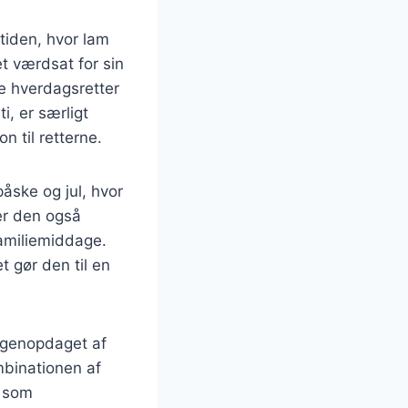
dtiden, hvor lam
t værdsat for sin
de hverdagsretter
, er særligt
n til retterne.
påske og jul, hvor
er den også
familiemiddage.
 gør den til en
t genopdaget af
binationen af
r som