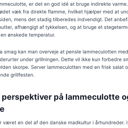
ammeculotte, er det en god idé at bruge indirekte varme.
ødet væk fra direkte flamme, hvilket hjælper med at un
den, mens det stadig tilberedes indvendigt. Det anbefal
utter, afhængigt af tykkelsen, og at bruge et stegeterm
 den ønskede temperatur.
stra smag kan man overveje at pensle lammeculotten med
dderurter under grillningen. Dette vil ikke kun forbedre
ylden skorpe. Server lammeculotten med en frisk salat 
nde grillfesten.
e perspektiver på lammeculotte 
se
 været en del af den danske madkultur i århundreder. 