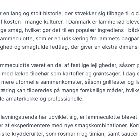
n lang og stolt historie, der strækker sig tilbage til ol
 af kosten i mange kulturer. I Danmark er lammekød bleve
ige smag, hvilket gør det til en populær ingrediens i bå
Lammeculotte, som er en udskæring fra lammets bagparti
tighed og smagfulde fedtlag, der giver en ekstra dimensio
lammeculotte været en del af festlige lejligheder, såsom 
 med lækre tilbehør som kartofler og grøntsager. I dag 
il mere uformelle sammenkomster, såsom grillfester og 
æring kan tilberedes på mange forskellige måder, hvilket
de amatørkokke og professionelle.
lavningstrends har udviklet sig, er lammeculotte bleve
r at eksperimentere med nye smagskombinationer. Kom
ske krydderurter, som rosmarin og timian, samt sauce