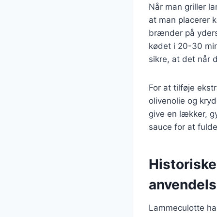
Når man griller l
at man placerer k
brænder på ydersi
kødet i 20-30 min
sikre, at det når
For at tilføje ek
olivenolie og kry
give en lækker, g
sauce for at fulde
Historisk
anvendel
Lammeculotte har