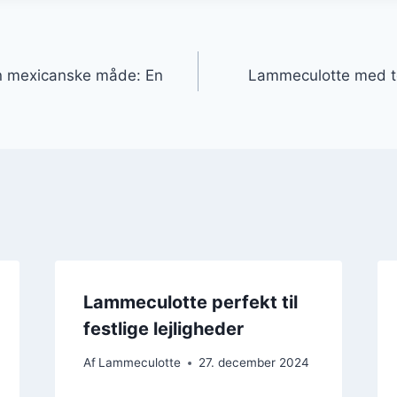
gation
n mexicanske måde: En
Lammeculotte med to
Lammeculotte perfekt til
festlige lejligheder
Af
Lammeculotte
27. december 2024