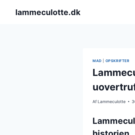
Fortsæt
lammeculotte.dk
til
indhold
MAD
|
OPSKRIFTER
Lammecu
uovertru
Af
Lammeculotte
3
Lammeculo
historien