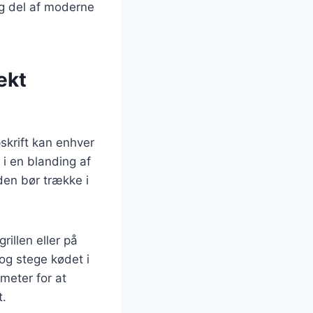
ig del af moderne
ekt
skrift kan enhver
 i en blanding af
den bør trække i
rillen eller på
og stege kødet i
ometer for at
t.