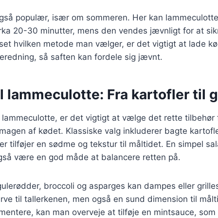
også populær, især om sommeren. Her kan lammeculotten
irka 20-30 minutter, mens den vendes jævnligt for at si
set hvilken metode man vælger, er det vigtigt at lade kød
beredning, så saften kan fordele sig jævnt.
il lammeculotte: Fra kartofler til
lammeculotte, er det vigtigt at vælge det rette tilbehør 
gen af kødet. Klassiske valg inkluderer bagte kartofle
der tilføjer en sødme og tekstur til måltidet. En simpel sa
gså være en god måde at balancere retten på.
lerødder, broccoli og asparges kan dampes eller grille
farve til tallerkenen, men også en sund dimension til mål
mentere, kan man overveje at tilføje en mintsauce, som g