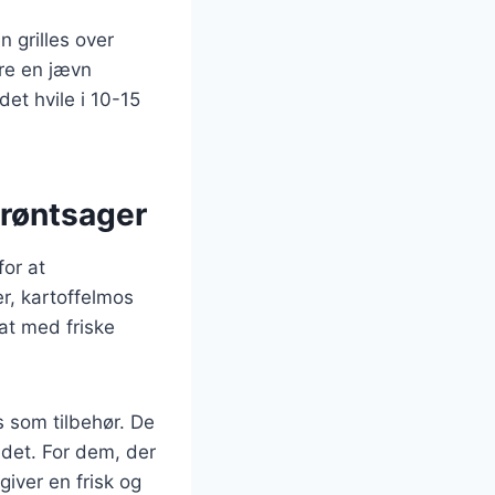
 grilles over
kre en jævn
et hvile i 10-15
 grøntsager
for at
r, kartoffelmos
lat med friske
s som tilbehør. De
tidet. For dem, der
iver en frisk og