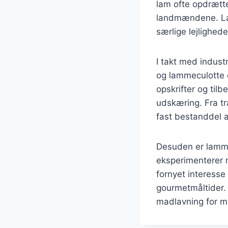
lam ofte opdrætte
landmændene. Lam
særlige lejlighede
I takt med indust
og lammeculotte 
opskrifter og til
udskæring. Fra tr
fast bestanddel
Desuden er lamme
eksperimenterer m
fornyet interess
gourmetmåltider.
madlavning for ma