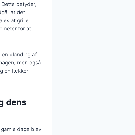
 Dette betyder,
dgå, at det
es at grille
ometer for at
 en blanding af
 smagen, men også
og en lækker
og dens
I gamle dage blev