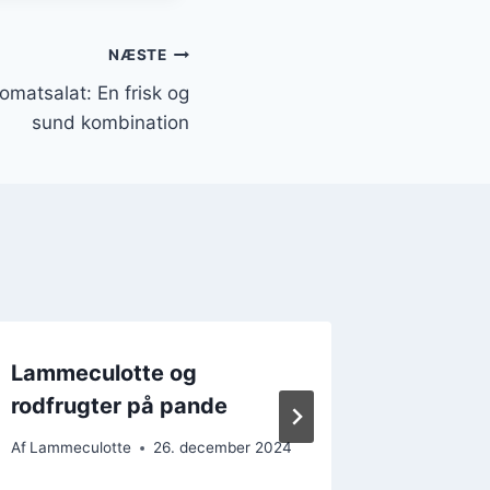
NÆSTE
matsalat: En frisk og
sund kombination
Lammeculotte og
Lammec
rodfrugter på pande
rodfrug
Af
Lammeculotte
26. december 2024
Af
Lammecu