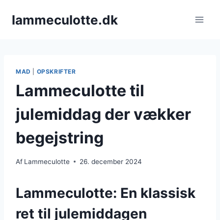
Fortsæt
lammeculotte.dk
til
indhold
MAD
|
OPSKRIFTER
Lammeculotte til
julemiddag der vækker
begejstring
Af
Lammeculotte
26. december 2024
Lammeculotte: En klassisk
ret til julemiddagen