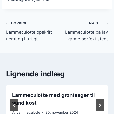
Indlægsnavigation
FORRIGE
NÆSTE
Lammeculotte opskrift
Lammeculotte på lav
nemt og hurtigt
varme perfekt stegt
Lignende indlæg
Lammeculotte med grøntsager til
sund kost
Af
Lammeculotte
30. november 2024