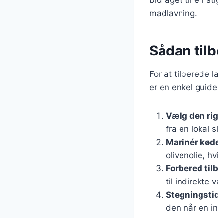
madlavning.
Sådan til
For at tilberede 
er en enkel guide
Vælg den ri
fra en lokal s
Marinér kød
olivenolie, h
Forbered til
til indirekte 
Stegningsti
den når en i