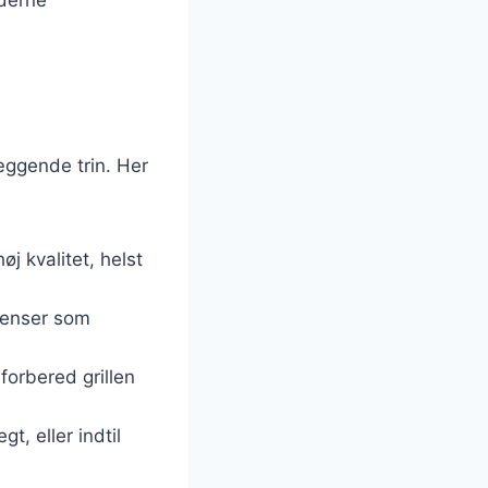
læggende trin. Her
j kvalitet, helst
ienser som
 forbered grillen
t, eller indtil