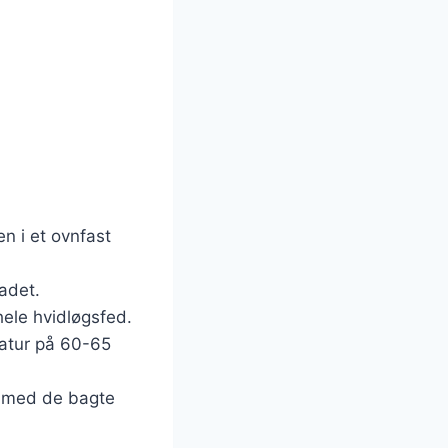
n i et ovnfast
adet.
hele hvidløgsfed.
eratur på 60-65
es med de bagte