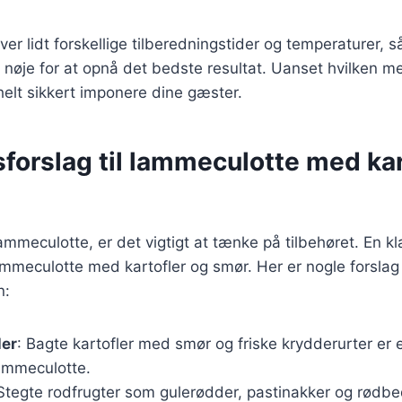
r lidt forskellige tilberedningstider og temperaturer, så 
e nøje for at opnå det bedste resultat. Uanset hvilken 
helt sikkert imponere dine gæster.
forslag til lammeculotte med kar
ammeculotte, er det vigtigt at tænke på tilbehøret. En kl
mmeculotte med kartofler og smør. Her er nogle forslag 
n:
ler
: Bagte kartofler med smør og friske krydderurter er 
lammeculotte.
 Stegte rodfrugter som gulerødder, pastinakker og rødbede