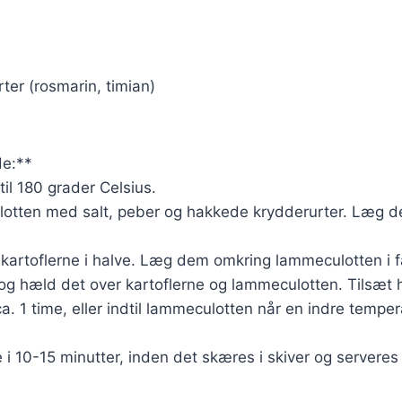
rter (rosmarin, timian)
e:**
til 180 grader Celsius.
lotten med salt, peber og hakkede krydderurter. Læg de
kartoflerne i halve. Læg dem omkring lammeculotten i f
og hæld det over kartoflerne og lammeculotten. Tilsæt 
 ca. 1 time, eller indtil lammeculotten når en indre temp
e i 10-15 minutter, inden det skæres i skiver og server