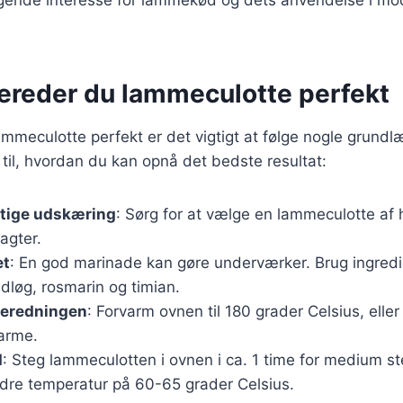
bereder du lammeculotte perfekt
lammeculotte perfekt er det vigtigt at følge nogle grund
 til, hvordan du kan opnå det bedste resultat:
gtige udskæring
: Sørg for at vælge en lammeculotte af hø
lagter.
et
: En god marinade kan gøre underværker. Brug ingred
vidløg, rosmarin og timian.
beredningen
: Forvarm ovnen til 180 grader Celsius, eller
varme.
d
: Steg lammeculotten i ovnen i ca. 1 time for medium steg
ndre temperatur på 60-65 grader Celsius.