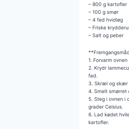
– 800 g kartofler
– 100 g smør
– 4 fed hvidløg
– Friske krydderu
– Salt og peber
**Fremgangsmåd
1. Forvarm ovnen 
2. Krydr lammecu
fad.
3. Skræl og skær 
4. Smelt smørret 
5. Steg i ovnen i
grader Celsius.
6. Lad kødet hvil
kartofler.