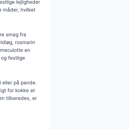
stlige lejligheder
e måder, hvilket
ere smag fra
idløg, rosmarin
mmeculotte en
 og festlige
l eller på pande.
gt for kokke at
n tilberedes, er