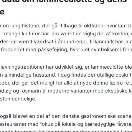
se
en lang historie, der går tilbage til oldtiden, hvor lam 
 I mange kulturer har lam været en vigtig del af kosten
 der har været værdsat i århundreder. I Danmark har l
t forbundet med påskefejring, hvor det symboliserer forny
lavningstraditioner har udviklet sig, er lammeculotte bl
n almindelige husstand. I dag findes der utallige opskrif
der, der gør det muligt for alle at nyde denne lækre ret.
idløg og rosmarin til moderne varianter med eksotiske k
sten uendelige.
også blevet en del af den danske gastronomiske scene,
estauranter med fokus på lokale og bæredygtige råvarer
stigende interesse for lammekød og dets anvendelse i m