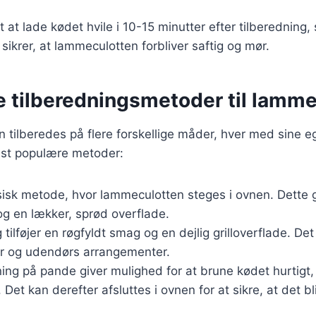
t at lade kødet hvile i 10-15 minutter efter tilberedning,
 sikrer, at lammeculotten forbliver saftig og mør.
e tilberedningsmetoder til lamm
tilberedes på flere forskellige måder, hver med sine e
est populære metoder:
ssisk metode, hvor lammeculotten steges i ovnen. Dette 
og en lækker, sprød overflade.
ng tilføjer en røgfyldt smag og en dejlig grilloverflade. Det 
r og udendørs arrangementer.
ning på pande giver mulighed for at brune kødet hurtigt, 
Det kan derefter afsluttes i ovnen for at sikre, at det bli