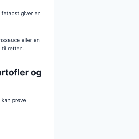
 fetaost giver en
nssauce eller en
til retten.
rtofler og
u kan prøve