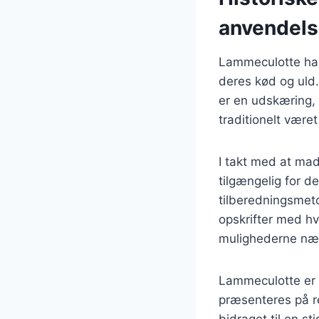
anvendel
Lammeculotte har 
deres kød og uld.
er en udskæring,
traditionelt være
I takt med at mad
tilgængelig for de
tilberedningsmeto
opskrifter med hv
mulighederne næ
Lammeculotte er 
præsenteres på r
bidraget til en 