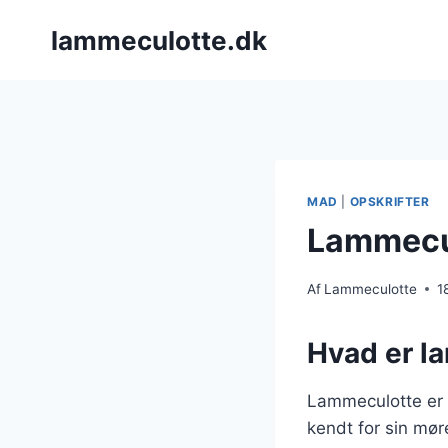
Fortsæt
lammeculotte.dk
til
indhold
MAD
|
OPSKRIFTER
Lammecul
Af
Lammeculotte
1
Hvad er l
Lammeculotte er 
kendt for sin møre