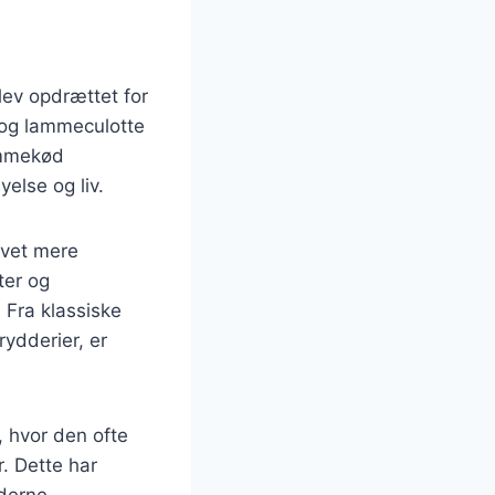
blev opdrættet for
, og lammeculotte
ammekød
else og liv.
evet mere
ter og
 Fra klassiske
rydderier, er
 hvor den ofte
. Dette har
oderne