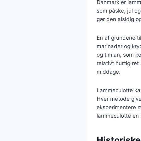
Danmark er lammec
som påske, jul og
gør den alsidig og
En af grundene ti
marinader og kryd
og timian, som k
relativt hurtig re
middage.
Lammeculotte kan 
Hver metode giver
eksperimentere m
lammeculotte en 
Historisk