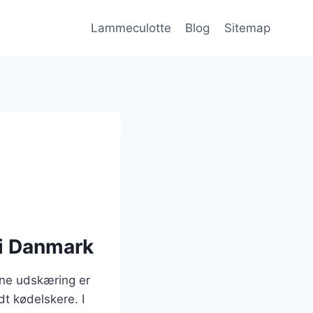
Lammeculotte
Blog
Sitemap
 i Danmark
nne udskæring er
dt kødelskere. I