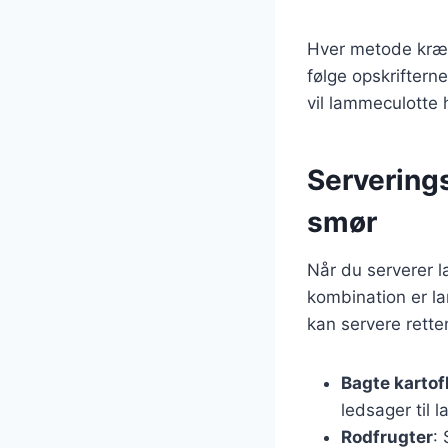
Hver metode kræve
følge opskriftern
vil lammeculotte 
Serverings
smør
Når du serverer l
kombination er la
kan servere rette
Bagte kartof
ledsager til 
Rodfrugter
: