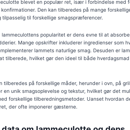
ulotte blevet en populær ret, især i forbindelse med fe
 konfirmationer. Den kan tilberedes på mange forskellig
 tilpasselig til forskellige smagspræferencer.
l lammeculottens popularitet er dens evne til at absorb
derier. Mange opskrifter inkluderer ingredienser som hv
omplementerer lammets naturlige smag. Desuden er la
t at tilberede, hvilket gør den ideel til både hverdagsmad
tilberedes på forskellige måder, herunder i ovn, på gril
 en unik smagsoplevelse og tekstur, hvilket gør det muli
ed forskellige tilberedningsmetoder. Uanset hvordan de
ret, der ofte imponerer gæsterne.
e data om lammeculotte og dens