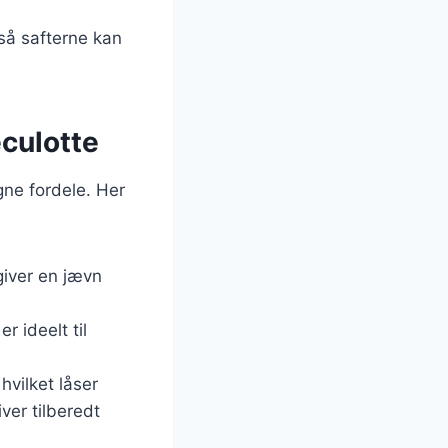
 så safterne kan
eculotte
gne fordele. Her
giver en jævn
er ideelt til
hvilket låser
ver tilberedt