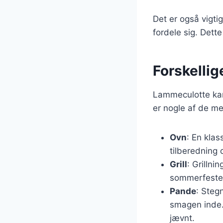
Det er også vigtig
fordele sig. Dette
Forskellig
Lammeculotte kan 
er nogle af de m
Ovn
: En kla
tilberedning 
Grill
: Grillni
sommerfeste
Pande
: Steg
smagen inde. 
jævnt.