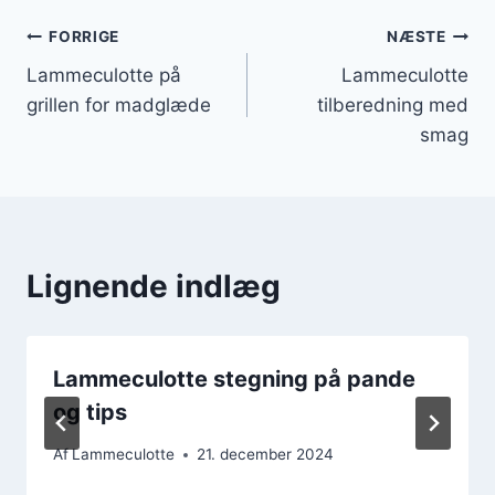
Indlægsnavigation
FORRIGE
NÆSTE
Lammeculotte på
Lammeculotte
grillen for madglæde
tilberedning med
smag
Lignende indlæg
Lammeculotte stegning på pande
og tips
Af
Lammeculotte
21. december 2024