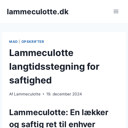
Fortsæt
lammeculotte.dk
til
indhold
MAD
|
OPSKRIFTER
Lammeculotte
langtidsstegning for
saftighed
Af
Lammeculotte
19. december 2024
Lammeculotte: En lækker
og saftig ret til enhver