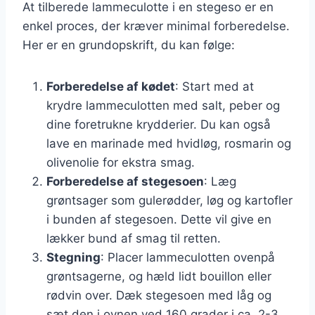
At tilberede lammeculotte i en stegeso er en
enkel proces, der kræver minimal forberedelse.
Her er en grundopskrift, du kan følge:
Forberedelse af kødet
: Start med at
krydre lammeculotten med salt, peber og
dine foretrukne krydderier. Du kan også
lave en marinade med hvidløg, rosmarin og
olivenolie for ekstra smag.
Forberedelse af stegesoen
: Læg
grøntsager som gulerødder, løg og kartofler
i bunden af stegesoen. Dette vil give en
lækker bund af smag til retten.
Stegning
: Placer lammeculotten ovenpå
grøntsagerne, og hæld lidt bouillon eller
rødvin over. Dæk stegesoen med låg og
sæt den i ovnen ved 160 grader i ca. 2-3