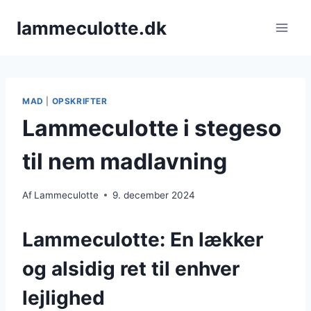
Fortsæt
lammeculotte.dk
til
indhold
MAD
|
OPSKRIFTER
Lammeculotte i stegeso
til nem madlavning
Af
Lammeculotte
9. december 2024
Lammeculotte: En lækker
og alsidig ret til enhver
lejlighed