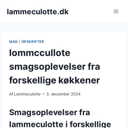
Fortsæt
lammeculotte.dk
til
indhold
MAD
|
OPSKRIFTER
lommccullote
smagsoplevelser fra
forskellige køkkener
Af
Lammeculotte
3. december 2024
Smagsoplevelser fra
lammeculotte i forskellige